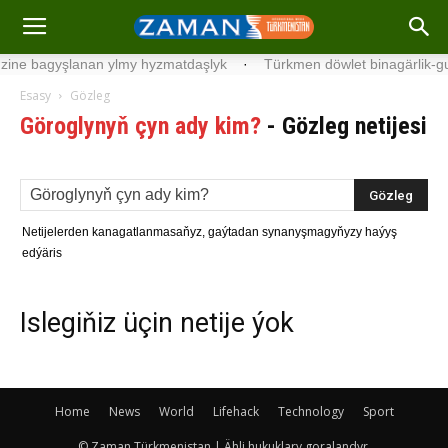
ine bagyşlanan ylmy hyzmatdaşlyk
·
Türkmen döwlet binagärlik-gur
Esasy
Gözleg
Göroglynyň çyn ady kim?
-
Gözleg netijesi
Netijelerden kanagatlanmasaňyz, gaýtadan synanyşmagyňyzy haýyş
edýäris
Islegiňiz üçin netije ýok
Home
News
World
Lifehack
Technology
Sport
© Zaman Türkmenistan | Ähli hukuklary goralandyr.