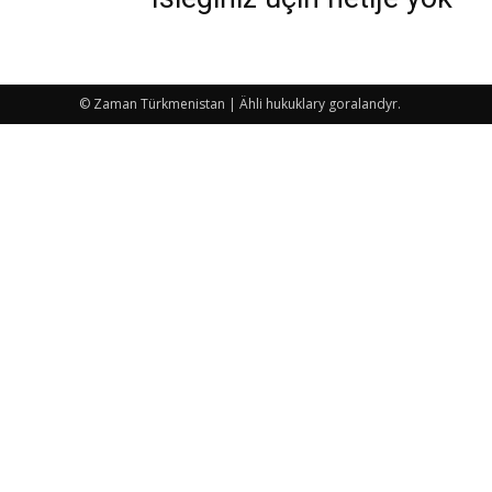
© Zaman Türkmenistan | Ähli hukuklary goralandyr.