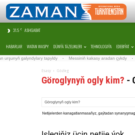
31.5
ASHGABAT
C
HABARLAR
WATAN WASPY
DÜNÝÄ TÄZELIKLERI
TEHNOLOGIÝA
EDEBIÝAT
 urşunyň galyndylary tapyldy
·
Messiniň kakasy aradan çykdy
·
B
Esasy
Gözleg
Göroglynyň ogly kim?
-
Netijelerden kanagatlanmasaňyz, gaýtadan synanyşmag
Islegiňiz üçin netije ýok