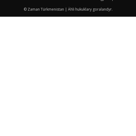
© Zaman Türkmenistan | Ähli hukuklary goralandyr.