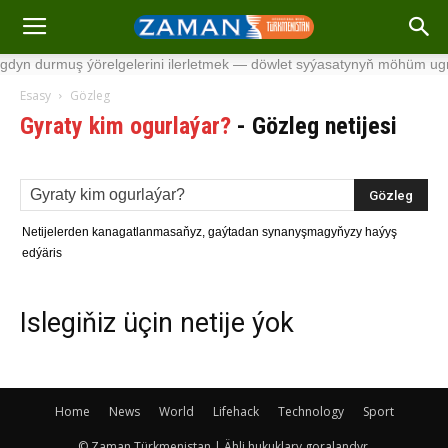
dyn durmuş ýörelgelerini ilerletmek — döwlet syýasatynyň möhüm ugr
Esasy
Gözleg
Gyraty kim ogurlaýar?
-
Gözleg netijesi
Netijelerden kanagatlanmasaňyz, gaýtadan synanyşmagyňyzy haýyş
edýäris
Islegiňiz üçin netije ýok
Home
News
World
Lifehack
Technology
Sport
© Zaman Türkmenistan | Ähli hukuklary goralandyr.