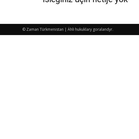
© Zaman Türkmenistan | Ähli hukuklary goralandyr.