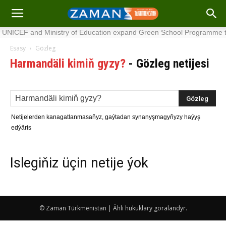
UNICEF and Ministry of Education expand Green School Programme t
Esasy
Gözleg
Harmandäli kimiň gyzy?
-
Gözleg netijesi
Netijelerden kanagatlanmasaňyz, gaýtadan synanyşmagyňyzy haýyş
edýäris
Islegiňiz üçin netije ýok
© Zaman Türkmenistan | Ähli hukuklary goralandyr.