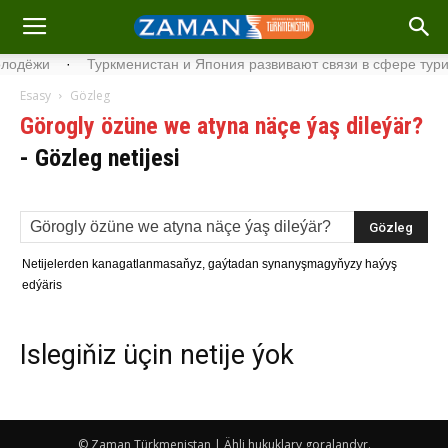
лодёжи
·
Туркменистан и Япония развивают связи в сфере тури
Esasy
Gözleg
Görogly özüne we atyna näçe ýaş dileýär?
-
Gözleg netijesi
Netijelerden kanagatlanmasaňyz, gaýtadan synanyşmagyňyzy haýyş
edýäris
Islegiňiz üçin netije ýok
© Zaman Türkmenistan | Ähli hukuklary goralandyr.