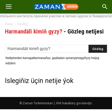
тельного института приняли участие в летних курсах в Университет
Esasy
Gözleg
Harmandäli kimiň gyzy?
-
Gözleg netijesi
Netijelerden kanagatlanmasaňyz, gaýtadan synanyşmagyňyzy haýyş
edýäris
Islegiňiz üçin netije ýok
© Zaman Türkmenistan | Ähli hukuklary goralandyr.