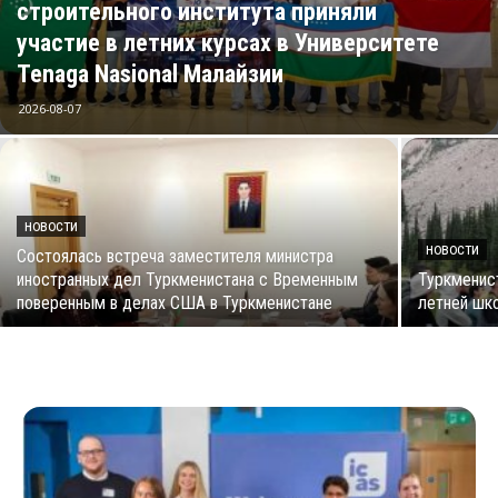
строительного института приняли
участие в летних курсах в Университете
Tenaga Nasional Малайзии
2026-08-07
НОВОСТИ
НОВОСТИ
Состоялась встреча заместителя министра
иностранных дел Туркменистана с Временным
Туркменис
поверенным в делах США в Туркменистане
летней шк