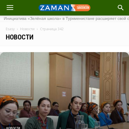
 школа» в Туркменистане расширяет свой список
·
Туркмениста
Esasy
Новости
Страница 342
НОВОСТИ
НОВОСТИ