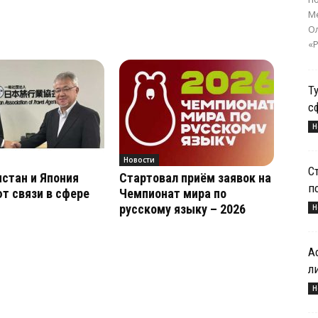
Ме
О
«Р
Т
с
Н
Новости
С
стан и Япония
Стартовал приём заявок на
п
т связи в сфере
Чемпионат мира по
русскому языку – 2026
Н
А
л
Н