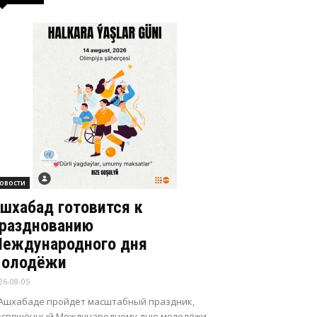
овости
шхабад готовится к
разднованию
еждународного дня
олодёжи
26-08-05
 Ашхабаде пройдёт масштабный праздник,
освящённый Международному дню молодёжи.