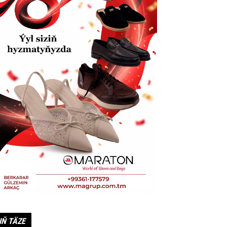
IŇ TÄZE