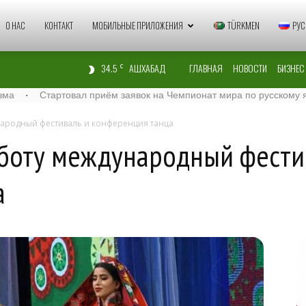
Zaman
О НАС
КОНТАКТ
МОБИЛЬНЫЕ ПРИЛОЖЕНИЯ
TÜRKMEN
РУС
34.5
АШХАБАД
ГЛАВНАЯ
НОВОСТИ
БИЗНЕС
C
Türkmenistan
тартовал приём заявок на Чемпионат мира по русскому языку – 2
народный фестиваль и конференция танца
аботу международный фести
а