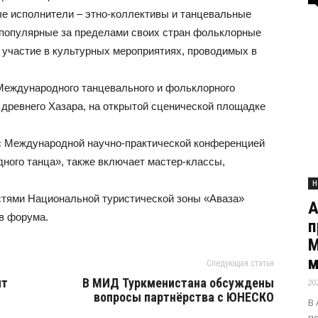
е исполнители – этно-коллективы и танцевальные
е популярные за пределами своих стран фольклорные
и участие в культурных мероприятиях, проводимых в
Международного танцевального и фольклорного
 древнего Хазара, на открытой сценической площадке
 Международной научно-практической конференцией
ного танца», также включает мастер-классы,
Н
стями Национальной туристической зоны «Аваза»
А
в форума.
п
М
м
Следующая статья
ит
В МИД Туркменистана обсуждены
20
вопросы партнёрства с ЮНЕСКО
В
п