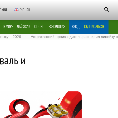
СКИЙ
ENGLISH
В МИРЕ
ЛАЙФХАК
СПОРТ
ТЕХНОЛОГИЯ
ВХОД
ПОДПИСАТЬСЯ
026
·
Астраханский производитель расширил линейку поставок м
валь и