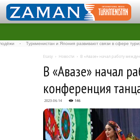
·
Туркменистан и Япония развивают связи в сфере туризма
·
С
Esasy
Новости
В «Авазе» начал работу между
В «Авазе» начал р
конференция танц
2023-06-14
146