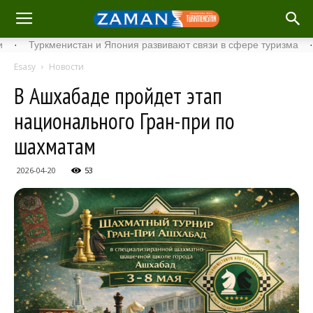
уркменистан и Япония развивают связи в сфере туризма
·
Стар
Esasy
Новости
В Ашхабаде пройдет этап
национального Гран-при по
шахматам
2026-04-20
53