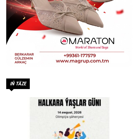
IŇ TÄZE