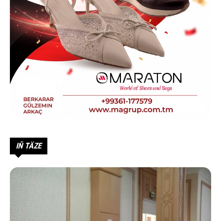
IŇ TÄZE