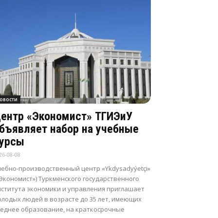
овости
ентр «Экономист» ТГИЭиУ
бъявляет набор на учебные
урсы
26-08-08
чебно-производственный центр «Ykdysadyýetçi»
Экономист») Туркменского государственного
нститута экономики и управления приглашает
олодых людей в возрасте до 35 лет, имеющих
реднее образование, на краткосрочные