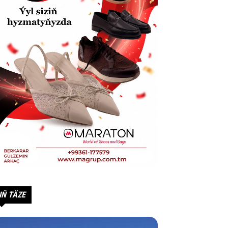
IŇ TÄZE