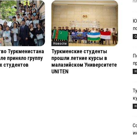
пл
Ю
п
С
Новости
тво Туркменистана
Туркменские студенты
П
ле приняло группу
прошли летние курсы в
п
х студентов
малазийском Университете
UNITEN
Н
Т
к
Н
С
и