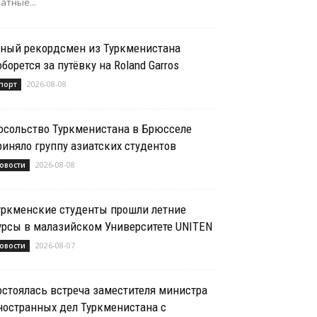
атные...
ный рекордсмен из Туркменистана
оборется за путёвку на Roland Garros
2026-08-08
порт
осольство Туркменистана в Брюсселе
риняло группу азиатских студентов
2026-08-08
овости
уркменские студенты прошли летние
урсы в малазийском Университете UNITEN
2026-08-07
овости
остоялась встреча заместителя министра
ностранных дел Туркменистана с