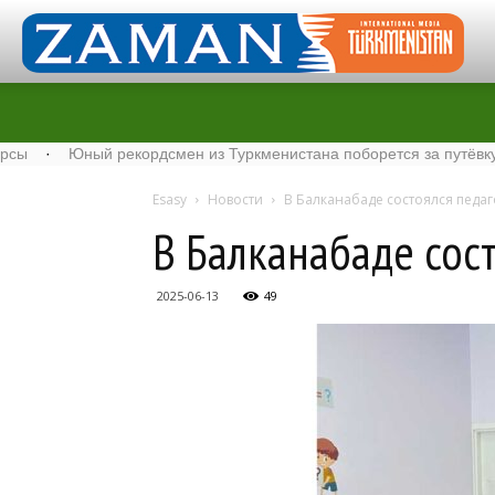
Юный рекордсмен из Туркменистана поборется за путёвку на Rol
Esasy
Новости
В Балканабаде состоялся педа
В Балканабаде сос
2025-06-13
49