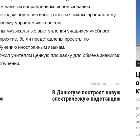
им важным направлениям: использованию
 методам обучения иностранным языкам, правильному
ивному управлению классом.
аны музыкальные выступления учащихся учебного
приятие, были представлены проекты по
бучению иностранным языкам.
ложил учителям ценную площадку для обмена знаниями
обучении.
Н
Ц
о
Следующая статья
к
В Дашогузе построят новую
м
электрическую подстанцию
20
У
(«
и
м
с