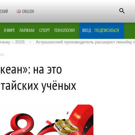
СКИЙ
ENGLISH
В МИРЕ
ЛАЙФХАК
СПОРТ
ТЕХНОЛОГИЯ
ВХОД
ПОДПИСАТЬСЯ
2026
·
Астраханский производитель расширил линейку поставок
а...
еан»: на это
итайских учёных