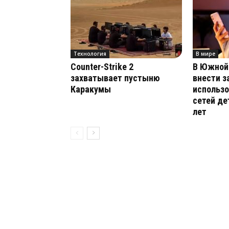
Технология
В мире
Counter-Strike 2
В Южной
захватывает пустыню
внести з
Каракумы
использ
сетей д
лет