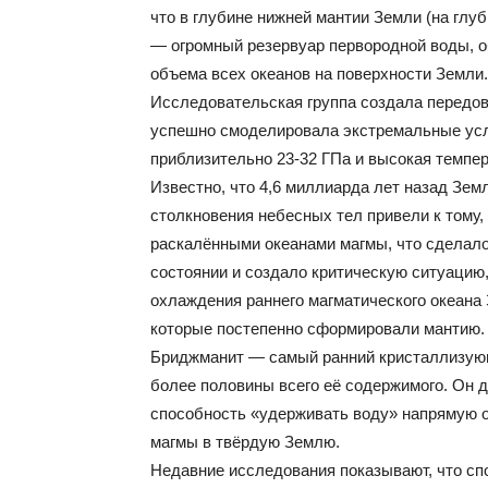
что в глубине нижней мантии Земли (на глу
— огромный резервуар первородной воды, о
объема всех океанов на поверхности Земли.
Исследовательская группа создала передов
успешно смоделировала экстремальные усло
приблизительно 23-32 ГПа и высокая темпер
Известно, что 4,6 миллиарда лет назад Зем
столкновения небесных тел привели к тому,
раскалёнными океанами магмы, что сделал
состоянии и создало критическую ситуацию,
охлаждения раннего магматического океана
которые постепенно сформировали мантию.
Бриджманит — самый ранний кристаллизующ
более половины всего её содержимого. Он д
способность «удерживать воду» напрямую о
магмы в твёрдую Землю.
Недавние исследования показывают, что сп