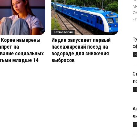
Ме
О
«Р
Технология
Т
 Корее намерены
Индия запускает первый
с
апрет на
пассажирский поезд на
ование социальных
водороде для снижения
Н
етьми младше 14
выбросов
С
п
Н
А
л
Н