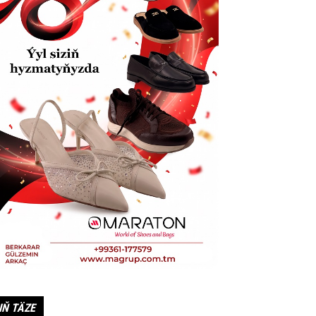
IŇ TÄZE