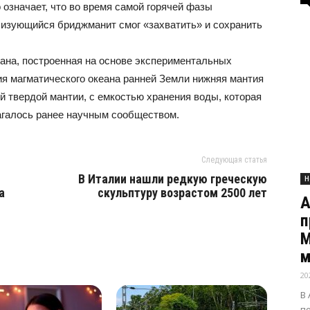
означает, что во время самой горячей фазы
лизующийся бриджманит смог «захватить» и сохранить
ана, построенная на основе экспериментальных
ия магматического океана ранней Земли нижняя мантия
 твердой мантии, с емкостью хранения воды, которая
агалось ранее научным сообществом.
Следующая статья
В Италии нашли редкую греческую
Н
а
скульптуру возрастом 2500 лет
А
п
М
м
20
В
п