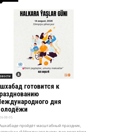
овости
шхабад готовится к
разднованию
еждународного дня
олодёжи
26-08-05
 Ашхабаде пройдёт масштабный праздник,
освящённый Международному дню молодёжи.