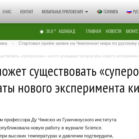
Zaman
О НАС
КОНТАКТ
МОБИЛЬНЫЕ ПРИЛОЖЕНИЯ
TÜRKMEN
РУС
30.6
АШХАБАД
ГЛАВНАЯ
НОВОСТИ
БИЗНЕС
C
Türkmenistan
Стартовал приём заявок на Чемпионат мира по русскому языку – 
ествовать «суперокеан»: на это указывают результаты нового эксперимент
ожет существовать «суперок
аты нового эксперимента к
м профессора Ду Чжисюэ из Гуанчжоуского института
опубликовала новую работу в журнале Science.
при высоких температурах и давлении подтвердили,