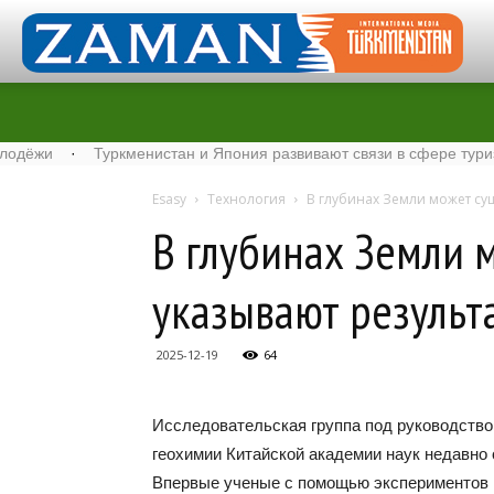
·
Туркменистан и Япония развивают связи в сфере туризма
·
Esasy
Технология
В глубинах Земли может сущ
В глубинах Земли м
указывают результ
2025-12-19
64
Исследовательская группа под руководство
геохимии Китайской академии наук недавно 
Впервые ученые с помощью экспериментов 