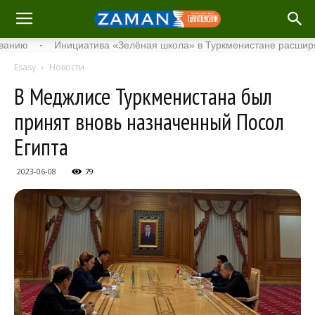
·
Инициатива «Зелёная школа» в Туркменистане расширяет свой
Esasy
Новости
В Меджлисе Туркменистана был
принят вновь назначенный Посол
Египта
2023-06-08
79