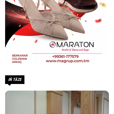
IŇ TÄZE