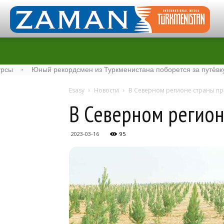
Юный рекордсмен из Туркменистана поборется за путёвку на Rola
Esasy
Новости
В Северном регионе страны пр
В Северном регион
2023-03-16
95