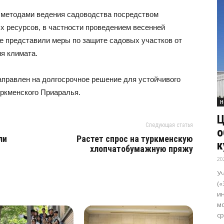
 методами ведения садоводства посредством
х ресурсов, в частности проведением весенней
е представили меры по защите садовых участков от
я климата.
аправлен на долгосрочное решение для устойчивого
уркменского Приаралья.
Н
Ц
Следующая статья
о
ли
Растет спрос на туркменскую
к
хлопчатобумажную пряжу
20
У
(«
и
м
с