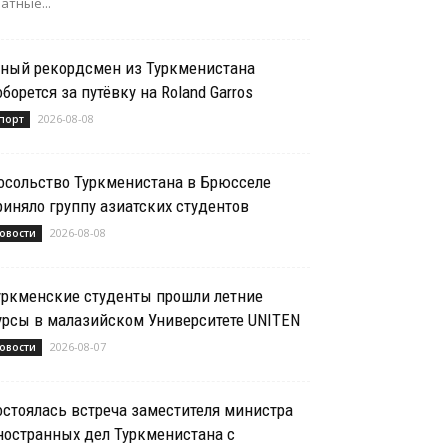
атные...
ный рекордсмен из Туркменистана
оборется за путёвку на Roland Garros
2026-08-08
порт
осольство Туркменистана в Брюсселе
риняло группу азиатских студентов
2026-08-08
овости
уркменские студенты прошли летние
урсы в малазийском Университете UNITEN
2026-08-07
овости
остоялась встреча заместителя министра
ностранных дел Туркменистана с