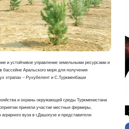
ние и устойчивое управление земельными ресурсами и
в бассейне Аральского моря для получения
ух этрапах – Рухубелент и С.Туркменбаши
озяйства и охраны окружающей среды Туркменистана
оприятии приняли участие местные фермеры,
аграрного вуза в г.Дашогузе и представители