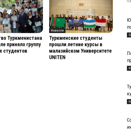
пл
Ю
п
Новости
С
тво Туркменистана
Туркменские студенты
ле приняло группу
прошли летние курсы в
х студентов
малазийском Университете
П
UNITEN
п
Н
Т
к
Н
С
и