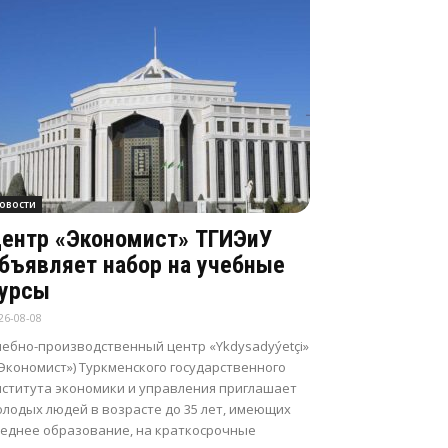
овости
ентр «Экономист» ТГИЭиУ
бъявляет набор на учебные
урсы
26-08-08
чебно-производственный центр «Ykdysadyýetçi»
Экономист») Туркменского государственного
нститута экономики и управления приглашает
олодых людей в возрасте до 35 лет, имеющих
реднее образование, на краткосрочные