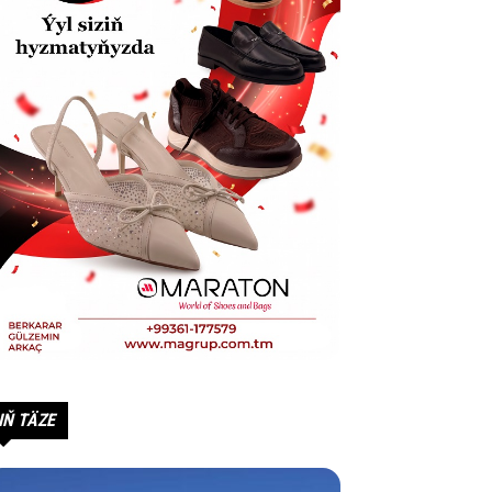
IŇ TÄZE