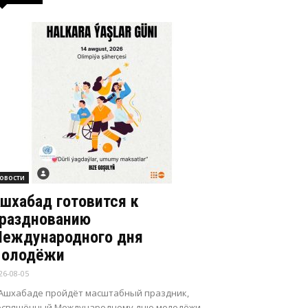
овости
шхабад готовится к
разднованию
еждународного дня
олодёжи
26-08-05
 Ашхабаде пройдёт масштабный праздник,
освящённый Международному дню молодёжи.