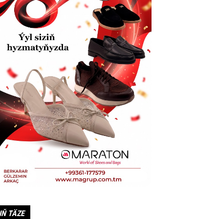
IŇ TÄZE