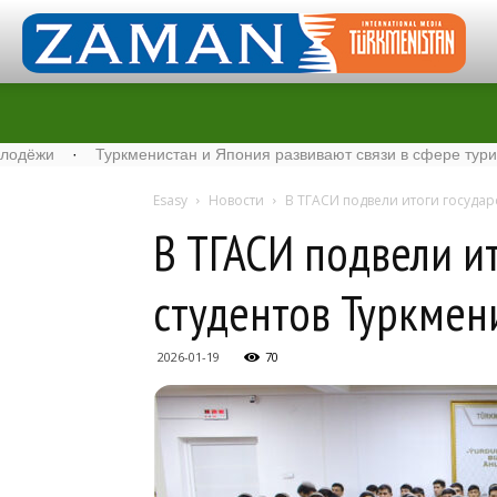
·
Туркменистан и Япония развивают связи в сфере туризма
·
Esasy
Новости
В ТГАСИ подвели итоги госуда
В ТГАСИ подвели и
студентов Туркмен
2026-01-19
70