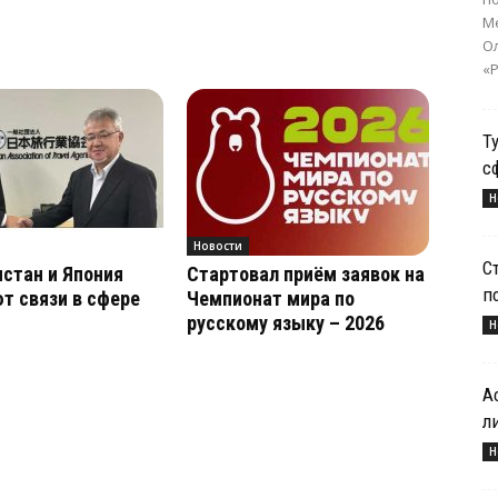
Ме
О
«Р
Т
с
Н
Новости
С
стан и Япония
Стартовал приём заявок на
п
т связи в сфере
Чемпионат мира по
русскому языку – 2026
Н
А
л
Н