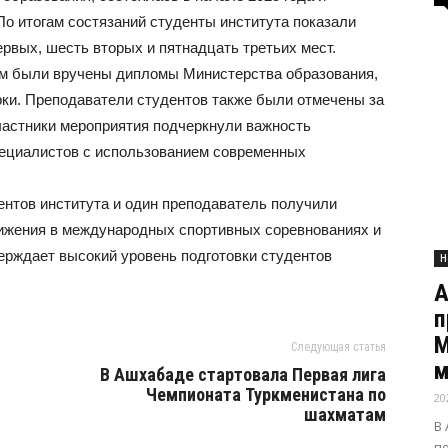
о итогам состязаний студенты института показали
рвых, шесть вторых и пятнадцать третьих мест.
м были вручены дипломы Министерства образования,
рки. Преподаватели студентов также были отмечены за
Участники мероприятия подчеркнули важность
пециалистов с использованием современных
дентов института и один преподаватель получили
ижения в международных спортивных соревнованиях и
ерждает высокий уровень подготовки студентов
Н
А
п
М
Следующая статья
м
В Ашхабаде стартовала Первая лига
Чемпионата Туркменистана по
20
шахматам
В
п