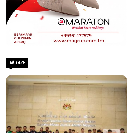
IŇ TÄZE