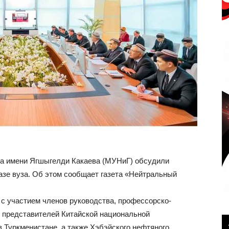
за имени Ягшыгелди Какаева (МУНиГ) обсудили
азе вуза. Об этом сообщает газета «Нейтральный
 с участием членов руководства, профессорско-
и представителей Китайской национальной
 в Туркменистане, а также Хэбэйского нефтяного