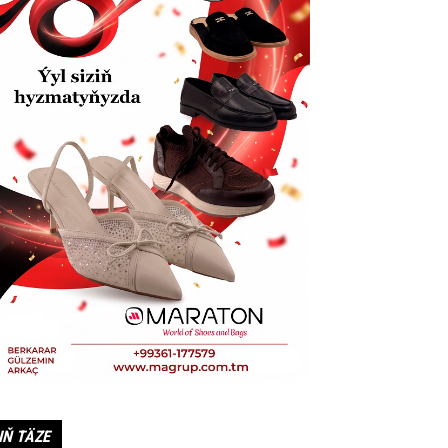
IŇ TÄZE