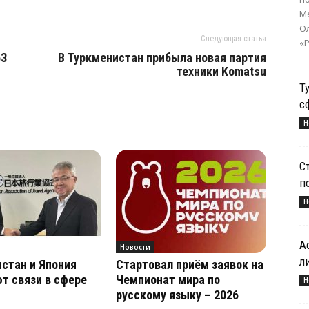
Ме
О
Следующая статья
«Р
63
В Туркменистан прибыла новая партия
техники Komatsu
Т
с
Н
С
п
Н
А
Новости
л
стан и Япония
Стартовал приём заявок на
т связи в сфере
Чемпионат мира по
Н
русскому языку – 2026