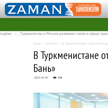
·
Туркменистан и Япония развивают связи в сфере туризма
·
Esasy
Новости
В Туркменистане откроется пер
В Туркменистане о
Бань»
2023-04-18
144