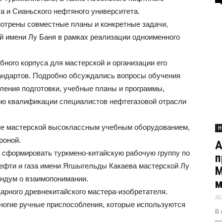
а и Сианьского нефтяного университета.
мотрены совместные планы и конкретные задачи,
 имени Лу Баня в рамках реализации одноименного
бного корпуса для мастерской и организации его
андартов. Подробно обсуждались вопросы обучения
ления подготовки, учебные планы и программы,
ию квалификации специалистов нефтегазовой отрасли
ние мастерской высоклассным учебным оборудованием,
Н
роной.
А
 сформировать туркмено-китайскую рабочую группу по
п
ефти и газа имени Ягшыгельды Какаева мастерской Лу
М
ндум о взаимопонимании.
м
арного древнекитайского мастера-изобретателя.
20
ногие ручные приспособления, которые используются
В
п