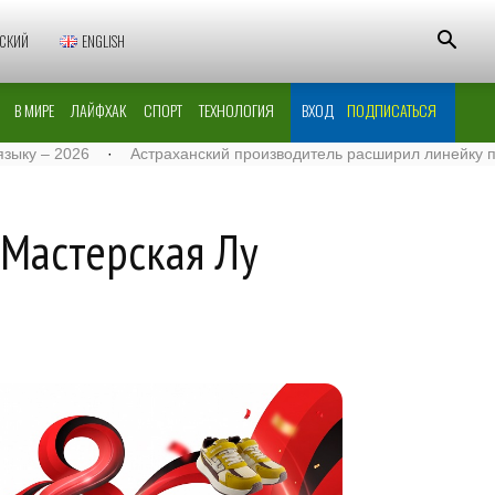
СКИЙ
ENGLISH
В МИРЕ
ЛАЙФХАК
СПОРТ
ТЕХНОЛОГИЯ
ВХОД
ПОДПИСАТЬСЯ
026
·
Астраханский производитель расширил линейку поставок 
«Мастерская Лу