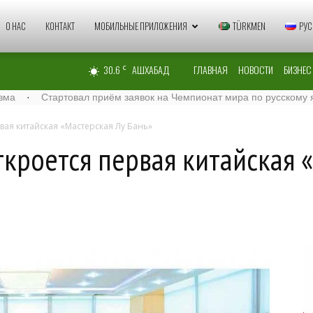
Zaman
О НАС
КОНТАКТ
МОБИЛЬНЫЕ ПРИЛОЖЕНИЯ
TÜRKMEN
РУС
30.6
АШХАБАД
ГЛАВНАЯ
НОВОСТИ
БИЗНЕС
C
Türkmenistan
Стартовал приём заявок на Чемпионат мира по русскому языку – 2
вая китайская «Мастерская Лу Бань»
ткроется первая китайская 