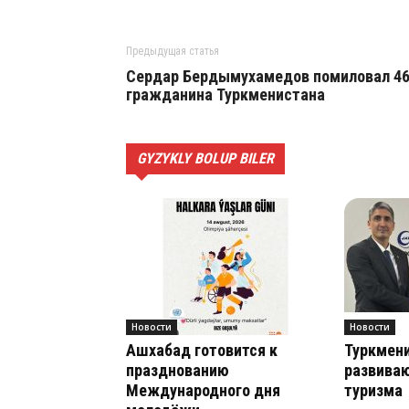
Предыдущая статья
Сердар Бердымухамедов помиловал 4
гражданина Туркменистана
GYZYKLY BOLUP BILER
Новости
Новости
Ашхабад готовится к
Туркмени
празднованию
развиваю
Международного дня
туризма