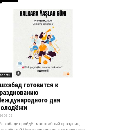
овости
шхабад готовится к
разднованию
еждународного дня
олодёжи
26-08-05
 Ашхабаде пройдёт масштабный праздник,
освящённый Международному дню молодёжи.