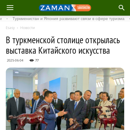
Туркменистан и Япония развивают связи в сфере туризма
·
Ста
Esasy
Новости
В туркменской столице открылась
выставка Китайского искусства
2025-06-04
77