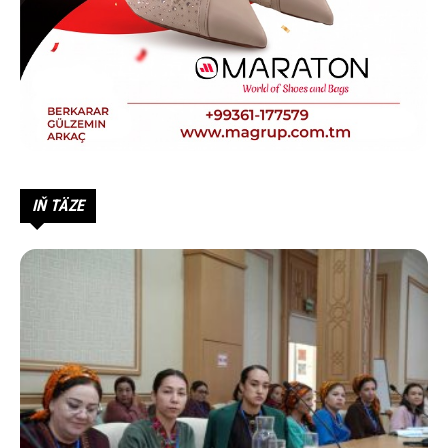
IŇ TÄZE