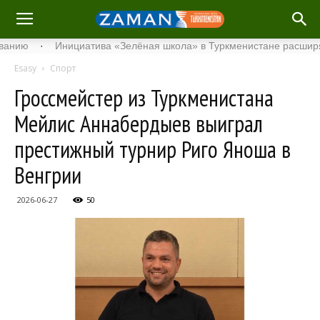
·
Инициатива «Зелёная школа» в Туркменистане расширяет свой
Esasy
Спорт
Гроссмейстер из Туркменистана
Мейлис Аннабердыев выиграл
престижный турнир Риго Яноша в
Венгрии
2026-06-27
50