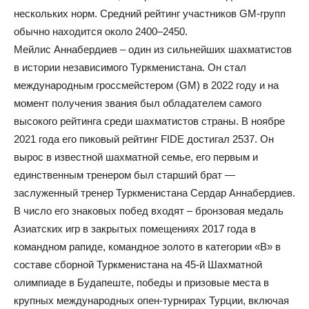
нескольких норм. Средний рейтинг участников GM-групп
обычно находится около 2400–2450.
Мейлис Аннабердиев – один из сильнейших шахматистов
в истории независимого Туркменистана. Он стал
международным гроссмейстером (GM) в 2022 году и на
момент получения звания был обладателем самого
высокого рейтинга среди шахматистов страны. В ноябре
2021 года его пиковый рейтинг FIDE достигал 2537. Он
вырос в известной шахматной семье, его первым и
единственным тренером был старший брат —
заслуженный тренер Туркменистана Сердар Аннабердиев.
В число его знаковых побед входят – бронзовая медаль
Азиатских игр в закрытых помещениях 2017 года в
командном рапиде, командное золото в категории «В» в
составе сборной Туркменистана на 45-й Шахматной
олимпиаде в Будапеште, победы и призовые места в
крупных международных опен-турнирах Турции, включая