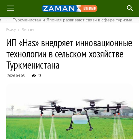
Туркменистан и Япония развивают связи в сфере туризма
·
Ста
Esasy
Бизнес
ИП «Has» внедряет инновационные
технологии в сельском хозяйстве
Туркменистана
2026-04-03
43