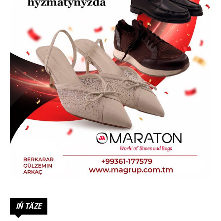
IŇ TÄZE