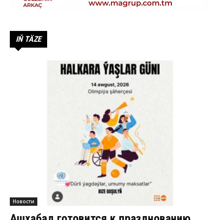
IŇ TÄZE
Новости
Ашхабад готовится к празднованию