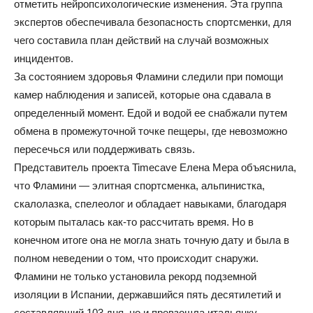
отметить нейропсихологические изменения. Эта группа
экспертов обеспечивала безопасность спортсменки, для
чего составила план действий на случай возможных
инцидентов.
За состоянием здоровья Фламини следили при помощи
камер наблюдения и записей, которые она сдавала в
определенный момент. Едой и водой ее снабжали путем
обмена в промежуточной точке пещеры, где невозможно
пересечься или поддерживать связь.
Представитель проекта Ti­mecave Елена Мера объяснила,
что Фламини — элитная спортсменка, альпинистка,
скалолазка, спелеолог и обладает навыками, благодаря
которым пыталась как-то рассчитать время. Но в
конечном итоге она не могла знать точную дату и была в
полном неведении о том, что происходит снаружи.
Фламини не только установила рекорд подземной
изоляции в Испании, державшийся пять десятилетий и
составлявший 103 дня, но и превзошла итальянку