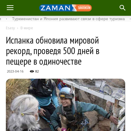
Туркменистан и Япония развивают связи в сфере туризма
·
Ста
Esasy
В мире
Испанка обновила мировой
рекорд, проведя 500 дней в
пещере в одиночестве
2023-04-16
82