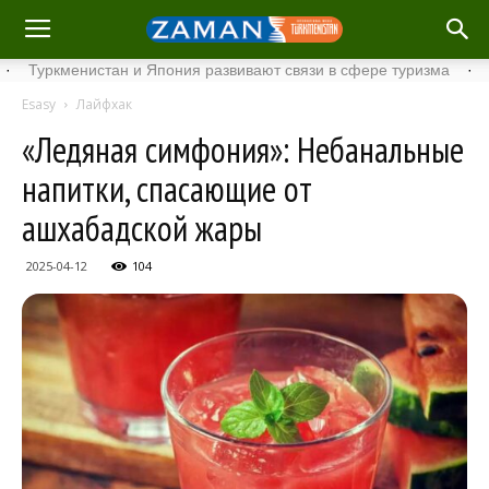
менистан и Япония развивают связи в сфере туризма
·
Стартов
Esasy
Лайфхак
«Ледяная симфония»: Небанальные
напитки, спасающие от
ашхабадской жары
2025-04-12
104