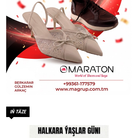
IŇ TÄZE