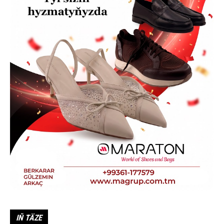
IŇ TÄZE