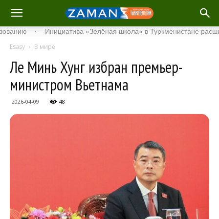
ию
·
Инициатива «Зелёная школа» в Туркменистане расширяет с
Esasy
В мире
Ле Минь Хунг избран премьер-
министром Вьетнама
2026-04-09
48