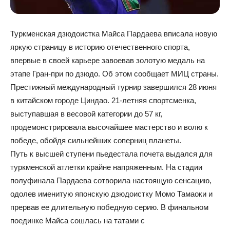
Туркменская дзюдоистка Майса Пардаева вписала новую
яркую страницу в историю отечественного спорта,
впервые в своей карьере завоевав золотую медаль на
этапе Гран-при по дзюдо. Об этом сообщает МИЦ страны.
Престижный международный турнир завершился 28 июня
в китайском городе Циндао. 21-летняя спортсменка,
выступавшая в весовой категории до 57 кг,
продемонстрировала высочайшее мастерство и волю к
победе, обойдя сильнейших соперниц планеты.
Путь к высшей ступени пьедестала почета выдался для
туркменской атлетки крайне напряженным. На стадии
полуфинала Пардаева сотворила настоящую сенсацию,
одолев именитую японскую дзюдоистку Момо Тамаоки и
прервав ее длительную победную серию. В финальном
поединке Майса сошлась на татами с