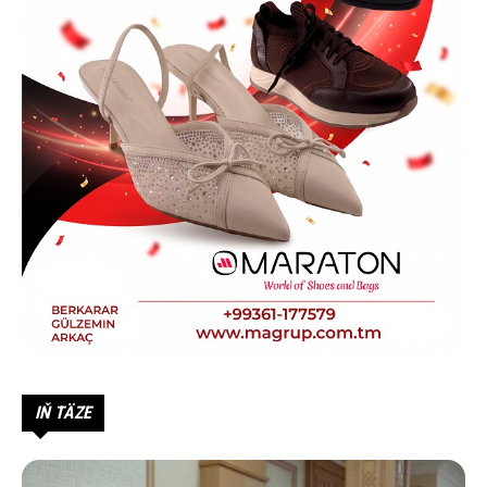
IŇ TÄZE