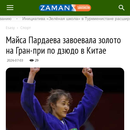
·
Инициатива «Зелёная школа» в Туркменистане расширяет сво
Esasy
Спорт
Майса Пардаева завоевала золото
на Гран-при по дзюдо в Китае
2026-07-03
29