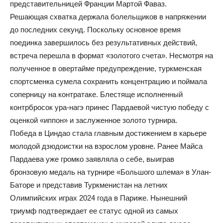
представительницей Франции Мартой Фаваз.
Решающая схватка держала болельщиков в напряжении
до последних секунд. Поскольку основное время
поединка завершилось без результативных действий,
встреча перешла в формат «золотого счета». Несмотря на
полученное в овертайме предупреждение, туркменская
спортсменка сумела сохранить концентрацию и поймала
соперницу на контратаке. Блестяще исполненный
контрбросок ура-нагэ принес Пардаевой чистую победу с
оценкой «иппон» и заслуженное золото турнира.
Победа в Циндао стала главным достижением в карьере
молодой дзюдоистки на взрослом уровне. Ранее Майса
Пардаева уже громко заявляла о себе, выиграв
бронзовую медаль на турнире «Большого шлема» в Улан-
Баторе и представив Туркменистан на летних
Олимпийских играх 2024 года в Париже. Нынешний
триумф подтверждает ее статус одной из самых