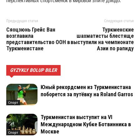
перспективных спортсменок в мировой элите дзюдо.
Предыдущая статья
Следующая статья
Сяоцзюнь Грейс Ван
Туркменские
возглавила
шахматисты блестяще
представительство ООН в
выступили на чемпионате
Туркменистане
Азии по рапиду
GYZYKLY BOLUP BILER
Юный рекордсмен из Туркменистана
поборется за путёвку на Roland Garros
Спорт
Туркменистан выступит на VI
Международном Кубке Ботвинника в
Москве
Спорт