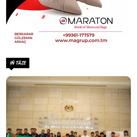
IŇ TÄZE