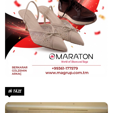
IŇ TÄZE