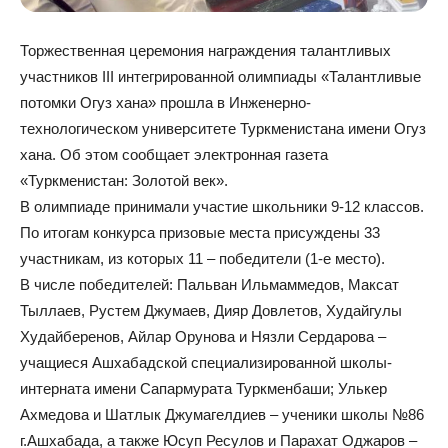
Торжественная церемония награждения талантливых
участников III интегрированной олимпиады «Талантливые
потомки Огуз хана» прошла в Инженерно-
технологическом университете Туркменистана имени Огуз
хана. Об этом сообщает электронная газета
«Туркменистан: Золотой век».
В олимпиаде принимали участие школьники 9-12 классов.
По итогам конкурса призовые места присуждены 33
участникам, из которых 11 – победители (1-е место).
В числе победителей: Пальван Ильмаммедов, Максат
Тыллаев, Рустем Джумаев, Дияр Довлетов, Худайгулы
Худайберенов, Айлар Орунова и Нязли Сердарова –
учащиеся Ашхабадской специализированной школы-
интерната имени Сапармурата Туркменбаши; Улькер
Ахмедова и Шатлык Джумагелдиев – ученики школы №86
г.Ашхабада, а также Юсуп Ресулов и Парахат Оджаров –