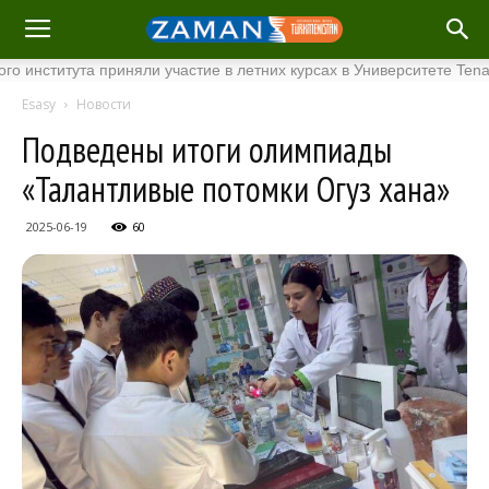
итута приняли участие в летних курсах в Университете Tenaga Nas
Esasy
Новости
Подведены итоги олимпиады
«Талантливые потомки Огуз хана»
2025-06-19
60