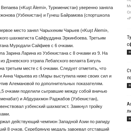
Ме
 Вепаева («Kuşt Älemi», Туркменистан) уверенно заняла
О
тжонова (Узбекистан) и Гунеш Байрамова (спортшкола
«Р
 первое место занял Чарыхеким Чарыев («Kuşt Älemi»,
Т
кского шахматиста Сайфуддина Эркинбоева. Третьим
с
ана Муродали Сайфиев с 6 очками.
Н
ла Зарина Ларина из Узбекистана с 8 очками из 9. На
 из Дэневского этрапа Лебапского велаята Бягуль
а третьем месте с 6 очками. Следует отметить, что
С
и Анна Чарыева из г.Мары выступила ниже своих сил и
п
тупив Алемановой по дополнительных показателям.
Н
 8,5 очками поделили сыгравшие между собой вничью
менабат) и Абдурахмон Раджабов (Узбекистан),
А
венствовал узбекский шахматист. Замкнул тройку
л
ками.
Н
держал действующий чемпион Западной Азии по рапиду
ший 8 очков. Серебряную медаль завоевал отставший