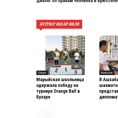
Диалог по правам человека в Брюсселе
GYZYKLY BOLUP BILER
Спорт
Новости
Марыйская школьница
В Ашхаб
одержала победу на
шахматн
турнире Orange Ball в
предста
Бухаре
дипломат