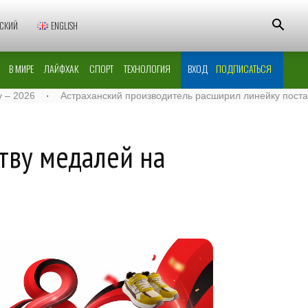
СКИЙ
ENGLISH
В МИРЕ
ЛАЙФХАК
СПОРТ
ТЕХНОЛОГИЯ
ВХОД
ПОДПИСАТЬСЯ
траханский производитель расширил линейку поставок муки в Турк
тву медалей на