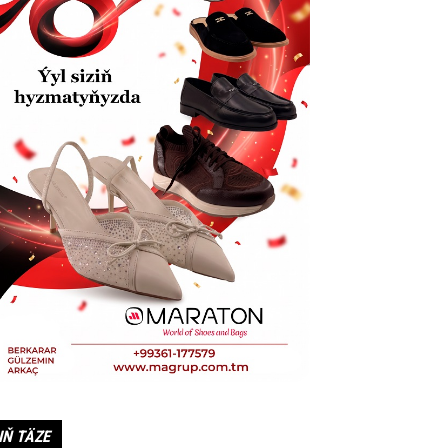
IŇ TÄZE