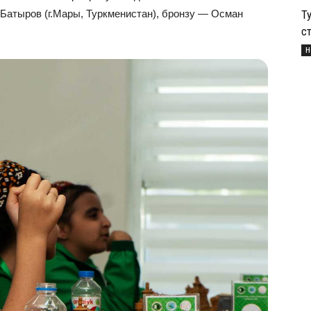
Т
 Батыров (г.Мары, Туркменистан), бронзу — Осман
с
Н