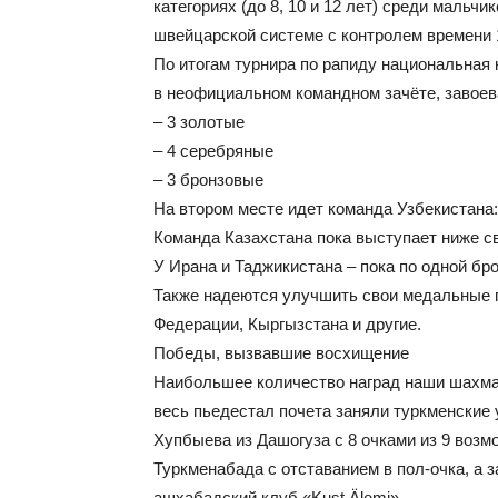
категориях (до 8, 10 и 12 лет) среди мальчи
швейцарской системе с контролем времени 1
По итогам турнира по рапиду национальная
в неофициальном командном зачёте, завоева
– 3 золотые
– 4 серебряные
– 3 бронзовые
На втором месте идет команда Узбекистана: 
Команда Казахстана пока выступает ниже св
У Ирана и Таджикистана – пока по одной бро
Также надеются улучшить свои медальные 
Федерации, Кыргызстана и другие.
Победы, вызвавшие восхищение
Наибольшее количество наград наши шахмати
весь пьедестал почета заняли туркменские 
Хупбыева из Дашогуза с 8 очками из 9 воз
Туркменабада с отставанием в пол-очка, а
ашхабадский клуб «Kuşt Älemi».