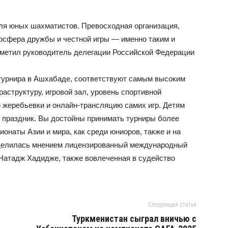
ля юных шахматистов. Превосходная организация,
осфера дружбы и честной игры — именно таким и
метил руководитель делегации Российской Федерации
турнира в Ашхабаде, соответствуют самым высоким
структуру, игровой зал, уровень спортивной
ю жеребьевки и онлайн-трансляцию самих игр. Детям
й праздник. Вы достойны принимать турниры более
онаты Азии и мира, как среди юниоров, также и на
делилась мнением лицензированный международный
 Натадж Хадидже, также вовлеченная в судейство
Следующая статья
Туркменистан сыграл вничью с