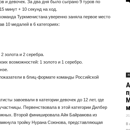
ков и девочек. За два дня было сыграно 9 туров по
5 минут + 10 секунд на ход.
 команда Туркменистана уверенно заняла первое место
в 10 медалей в 6 категориях:
2 золота и 2 серебра.
оих возможностей: 1 золото и 1 серебро.
нзе.
Н
показатели в блиц-формате команды Российской
А
п
М
сты завоевали в категории девочек до 12 лет, где
м
участницы. Первенствовала в этой категории Дилбер
можных. Второй финишировала Айя Байрамова из
20
 замкнула тройку Нурана Союнова, представляющая
В
п