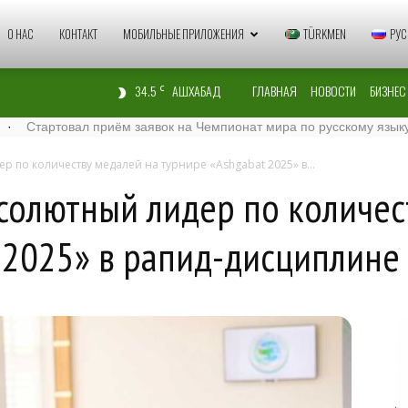
Zaman
О НАС
КОНТАКТ
МОБИЛЬНЫЕ ПРИЛОЖЕНИЯ
TÜRKMEN
РУС
34.5
АШХАБАД
ГЛАВНАЯ
НОВОСТИ
БИЗНЕС
C
Türkmenistan
приём заявок на Чемпионат мира по русскому языку – 2026
·
Ас
 по количеству медалей на турнире «Ashgabat 2025» в...
солютный лидер по количес
 2025» в рапид-дисциплине