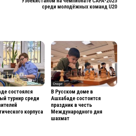
Узбекистаном на чемпионате CAFA-2025
среди молодёжных команд U20
Спорт
аде состоялся
В Русском доме в
ый турнир среди
Ашхабаде состоится
вителей
праздник в честь
ического корпуса
Международного дня
шахмат