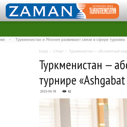
истан и Япония развивают связи в сфере туризма
·
Стартовал 
Esasy
Спорт
Туркменистан — абсолютный лидер
Туркменистан — аб
турнире «Ashgabat
2025-06-18
62