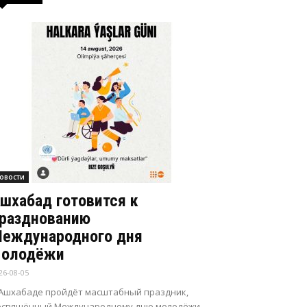
овости
шхабад готовится к
разднованию
еждународного дня
олодёжи
26-08-05
 Ашхабаде пройдёт масштабный праздник,
освящённый Международному дню молодёжи.