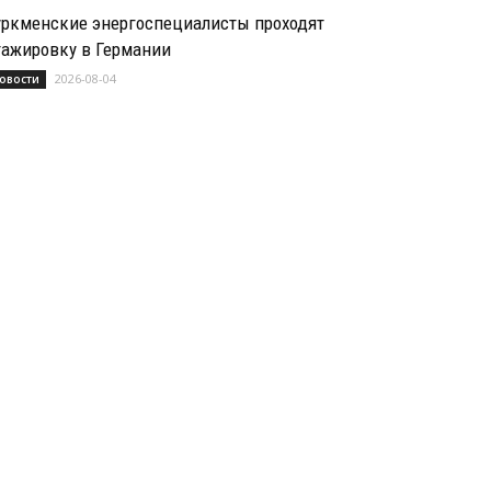
уркменские энергоспециалисты проходят
тажировку в Германии
2026-08-04
овости