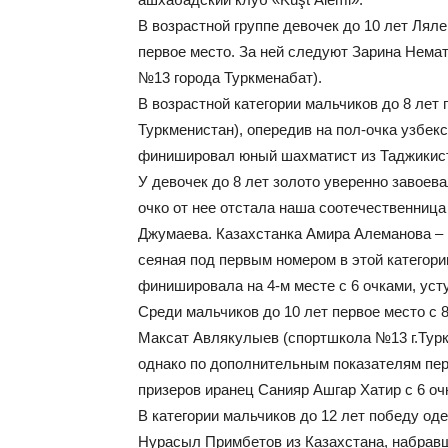
В возрастной группе девочек до 10 лет Ляле
первое место. За ней следуют Зарина Нема
№13 города Туркменабат).
В возрастной категории мальчиков до 8 лет
Туркменистан), опередив на пол-очка узбе
финишировал юный шахматист из Таджикист
У девочек до 8 лет золото уверенно завоева
очко от нее отстала наша соотечественница
Джумаева. Казахстанка Амира Алеманова – н
сеяная под первым номером в этой категори
финишировала на 4-м месте с 6 очками, ус
Среди мальчиков до 10 лет первое место с
Максат Авлякулыев (спортшкола №13 г.Турк
однако по дополнительным показателям пер
призеров иранец Санияр Ашгар Хатир с 6 оч
В категории мальчиков до 12 лет победу о
Нурасыл Примбетов из Казахстана, набрав