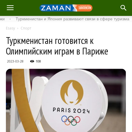
Туркменистан и Япония развивают связи в сфере туризма
·
С
Esasy
Спорт
Туркменистан готовится к
Олимпийским играм в Париже
2023-03-28
108