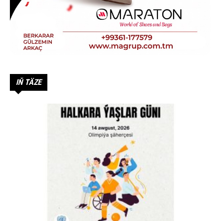
IŇ TÄZE