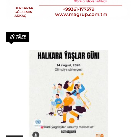
IŇ TÄZE