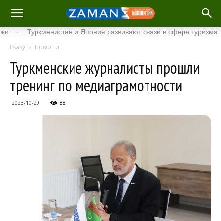
Туркменистан и Япония развивают связи в сфере туризма
·
С
Esasy
Новости
Туркменские журналисты прошли
тренинг по медиаграмотности
2023-10-20
88