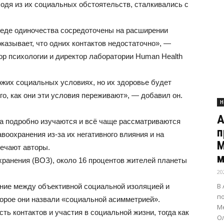
одя из их социальных обстоятельств, сталкивались с
еде одиночества сосредоточены на расширении
казывает, что одних контактов недостаточно», —
ор психологии и директор лаборатории Human Health
ожих социальных условиях, но их здоровье будет
го, как они эти условия переживают», — добавил он.
Н
А
а подробно изучаются и всё чаще рассматриваются
п
воохранения из‑за их негативного влияния и на
М
мечают авторы.
м
ранения (ВОЗ), около 16 процентов жителей планеты
20
В
ние между объективной социальной изоляцией и
п
орое они назвали «социальной асимметрией».
Ме
ть контактов и участия в социальной жизни, тогда как
О