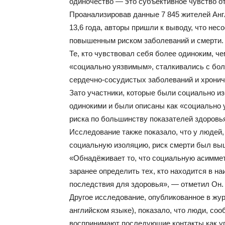
одиночество — это субъективное чувство от
Проанализировав данные 7 845 жителей Анг
13,6 года, авторы пришли к выводу, что не
повышенным риском заболеваний и смерти.
Те, кто чувствовал себя более одиноким, ч
«социально уязвимым», сталкивались с бол
сердечно‑сосудистых заболеваний и хронич
Зато участники, которые были социально из
одинокими и были описаны как «социально 
риска по большинству показателей здоровь
Исследование также показало, что у людей,
социальную изоляцию, риск смерти был вы
«Обнадёживает то, что социальную асиммет
заранее определить тех, кто находится в на
последствия для здоровья», — отметил Он.
Другое исследование, опубликованное в жур
английском языке), показало, что люди, с
воспринимают последующие контакты как угр