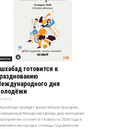
овости
шхабад готовится к
разднованию
еждународного дня
олодёжи
26-08-05
 Ашхабаде пройдёт масштабный праздник,
освящённый Международному дню молодёжи.
роприятие состоится 14 августа 2026 года в
лимпийском городке столицы под девизом