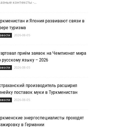
азные контексты -...
уркменистан и Япония развивают связи в
фере туризма
2026-08-05
овости
тартовал приём заявок на Чемпионат мира
о русскому языку – 2026
2026-08-05
овости
страханский производитель расширил
инейку поставок муки в Туркменистан
2026-08-05
овости
уркменские энергоспециалисты проходят
тажировку в Германии