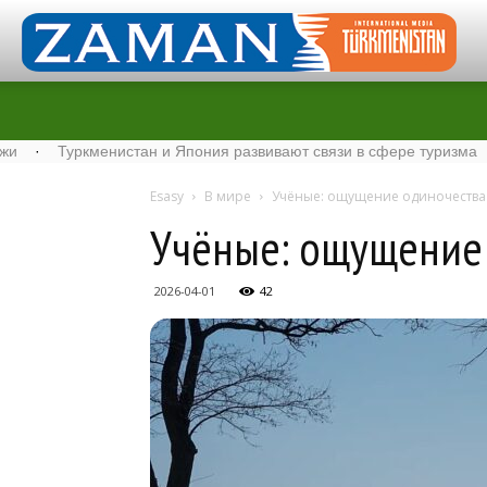
кменистан и Япония развивают связи в сфере туризма
·
Старто
Esasy
В мире
Учёные: ощущение одиночества 
Учёные: ощущение 
2026-04-01
42