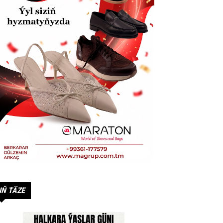
IŇ TÄZE