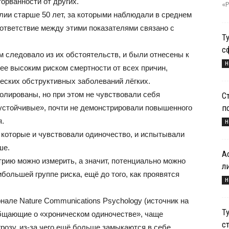
орванности от других.
«Р
лии старше 50 лет, за которыми наблюдали в среднем
соответствие между этими показателями связано с
Т
с
ем следовало из их обстоятельств, и были отнесены к
Н
ее высоким риском смертности от всех причин,
еских обструктивных заболеваний лёгких.
олированы, но при этом не чувствовали себя
С
п
устойчивые», почти не демонстрировали повышенного
я.
Н
 которые и чувствовали одиночество, и испытывали
ше.
А
рию можно измерить, а значит, потенциально можно
л
ибольшей группе риска, ещё до того, как проявятся
Н
нале Nature Communications Psychology (источник на
Т
ообщающие о «хроническом одиночестве», чаще
с
озу, из‑за чего ещё больше замыкаются в себе.