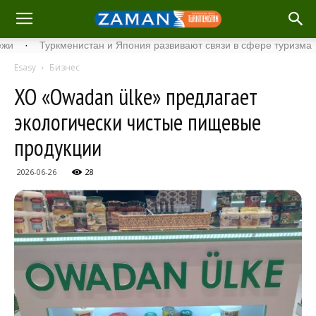
Туркменистан и Япония развивают связи в сфере туризма
·
С
Esasy
Бизнес
ХО «Owadan ülke» предлагает
экологически чистые пищевые
продукции
2026-06-26
28