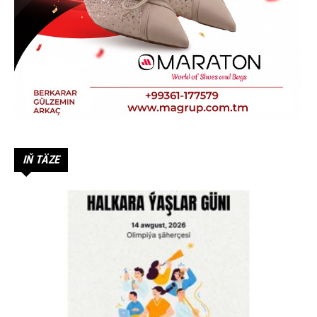
IŇ TÄZE