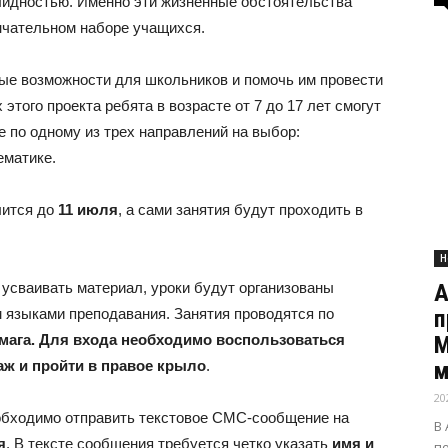
лидностью. Именно эти жизненные обстоятельства
нчательном наборе учащихся.
ые возможности для школьников и помочь им провести
этого проекта ребята в возрасте от 7 до 17 лет смогут
 по одному из трех направлений на выбор:
ематике.
лится до
11 июля
, а сами занятия будут проходить в
Н
А
усваивать материал, уроки будут организованы
п
м языками преподавания. Занятия проводятся по
М
рмага. Для входа необходимо воспользоваться
м
аж и пройти в правое крыло
.
20
еобходимо отправить текстовое СМС-сообщение на
В
я
. В тексте сообщения требуется четко указать
имя и
п