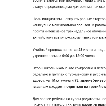
воспитываются или проживают лица с инва
станут определяющими критериями при око
Цель инициативы – открыть равные стартов
каникулы с максимальной пользой. В рамках 
пройти интенсивное трехнедельное обучение
английскому языку, русскому языку или мат
Учебный процесс начнется
23 июня
и прод
утреннее время
с 9:00 до 12:00
часов.
Чтобы школьникам было комфортно и легко 
отдельно в группах с туркменским и русски
адресу: у
л. Махтумкули 73, здание Униве
главным входом, подняться на третий эт
Для записи ребенка на курсы родителям н
номер +99371685770 до
18:00 часов 20 июн