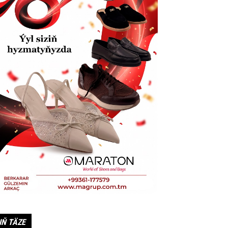
IŇ TÄZE