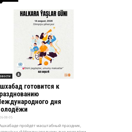
овости
шхабад готовится к
разднованию
еждународного дня
олодёжи
26-08-05
 Ашхабаде пройдёт масштабный праздник,
освящённый Международному дню молодёжи.