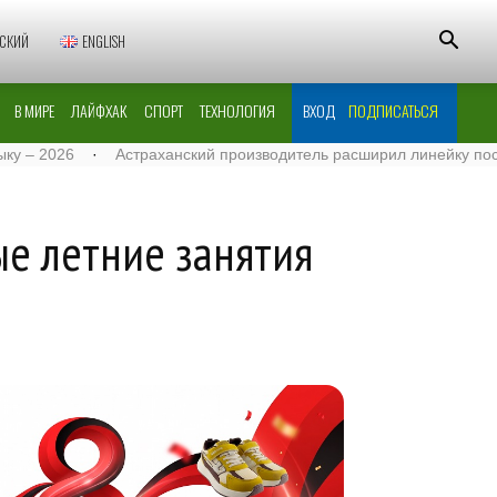
СКИЙ
ENGLISH
В МИРЕ
ЛАЙФХАК
СПОРТ
ТЕХНОЛОГИЯ
ВХОД
ПОДПИСАТЬСЯ
26
·
Астраханский производитель расширил линейку поставок м
е летние занятия