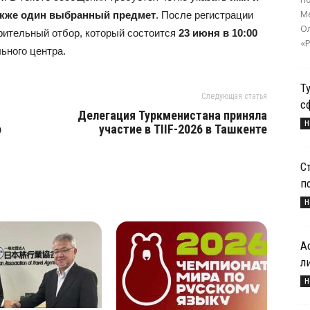
Ме
также один выбранный предмет
. После регистрации
О
рительный отбор, который состоится
23 июня в 10:00
«Р
ьного центра.
Т
Следующая статья
с
Делегация Туркменистана приняла
Н
о
участие в TIIF-2026 в Ташкенте
С
п
Н
А
л
Н