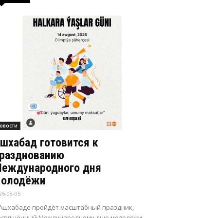
овости
шхабад готовится к
разднованию
еждународного дня
олодёжи
26-08-05
 Ашхабаде пройдёт масштабный праздник,
освящённый Международному дню молодёжи.