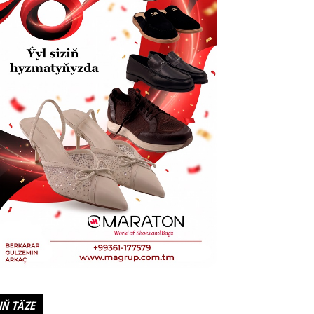
IŇ TÄZE