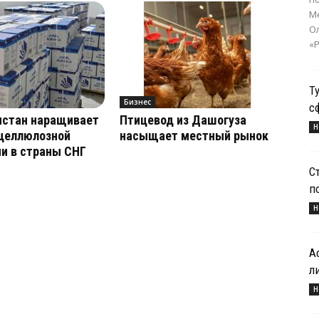
Ме
О
«Р
Т
Бизнес
с
истан наращивает
Птицевод из Дашогуза
Н
 целлюлозной
насыщает местный рынок
и в страны СНГ
С
п
Н
А
л
Н