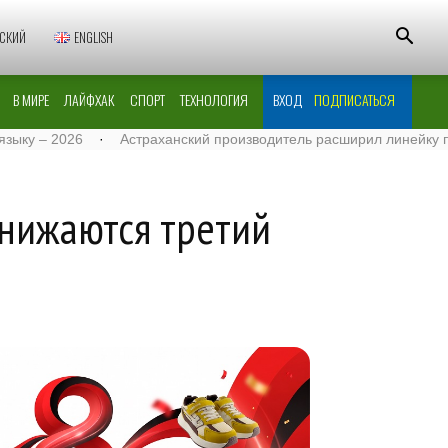
СКИЙ
ENGLISH
В МИРЕ
ЛАЙФХАК
СПОРТ
ТЕХНОЛОГИЯ
ВХОД
ПОДПИСАТЬСЯ
2026
·
Астраханский производитель расширил линейку поставок
снижаются третий