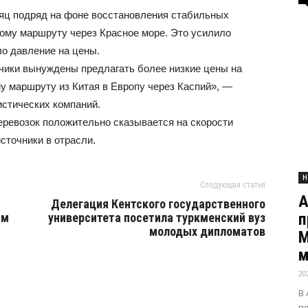
яц подряд на фоне восстановления стабильных
ному маршруту через Красное море. Это усилило
о давление на цены.
чики вынуждены предлагать более низкие цены на
у маршруту из Китая в Европу через Каспий», —
стических компаний.
ревозок положительно сказывается на скорости
сточники в отрасли.
Н
Следующая статья
А
Делегация Кентского государственного
п
им
университета посетила туркменский вуз
молодых дипломатов
М
м
20
В
п