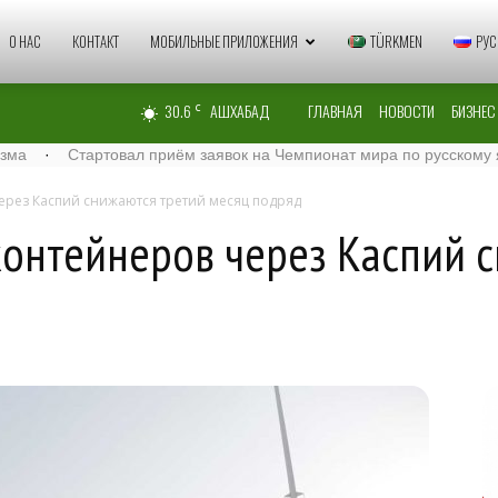
Zaman
О НАС
КОНТАКТ
МОБИЛЬНЫЕ ПРИЛОЖЕНИЯ
TÜRKMEN
РУС
30.6
АШХАБАД
ГЛАВНАЯ
НОВОСТИ
БИЗНЕС
C
Türkmenistan
Стартовал приём заявок на Чемпионат мира по русскому языку – 
через Каспий снижаются третий месяц подряд
контейнеров через Каспий 