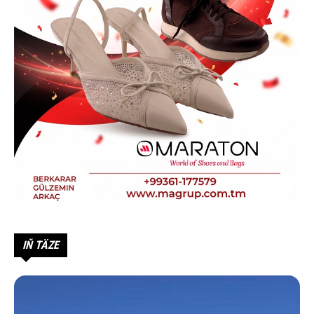
IŇ TÄZE