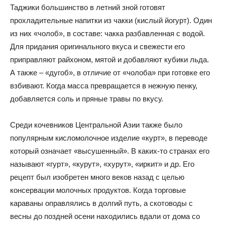
Таджики большинство в летний зной готовят
прохладительные напитки из чакки (кислый йогурт). Один
из них «чолоб», в составе: чакка разбавленная с водой.
Для придания оригинального вкуса и свежести его
приправляют райхоном, мятой и добавляют кубики льда.
А также – «дугоб», в отличие от «чолоба» при готовке его
взбивают. Когда масса превращается в нежную пенку,
добавляется соль и пряные травы по вкусу.
Среди кочевников Центральной Азии также было
популярным кисломолочное изделие «курт», в переводе
который означает «высушенный». В каких-то странах его
называют «гурт», «курут», «хурут», «иркит» и др. Его
рецепт был изобретен много веков назад с целью
консервации молочных продуктов. Когда торговые
караваны оправлялись в долгий путь, а скотоводы с
весны до поздней осени находились вдали от дома со