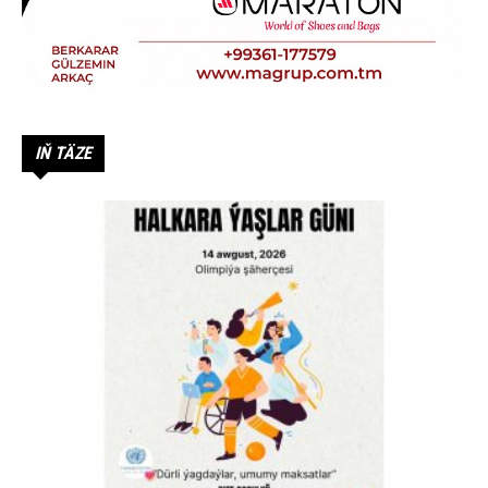
IŇ TÄZE