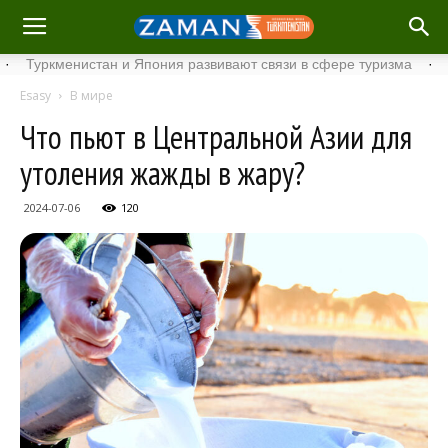
кменистан и Япония развивают связи в сфере туризма
·
Стартов
Esasy
В мире
Что пьют в Центральной Азии для
утоления жажды в жару?
2024-07-06
120