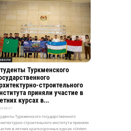
овости
туденты Туркменского
осударственного
рхитектурно-строительного
нститута приняли участие в
етних курсах в...
26-08-07
туденты Туркменского государственного
рхитектурно-строительного института приняли
астие в летних краткосрочных курсах «Uniten