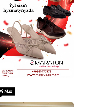
IŇ TÄZE