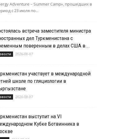
nergy Adventure – Summer Camp», прошедших в
риод с 23 июля по...
остоялась встреча заместителя министра
ностранных дел Туркменистана с
ременным поверенным в делах США в...
2026-08-07
овости
уркменистан участвует в международной
етней школе по гляциологии в
ыргызстане
2026-08-07
овости
уркменистан выступит на VI
еждународном Кубке Ботвинника в
оскве