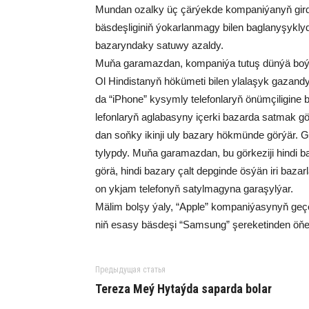
Mun­dan ozal­ky üç çär­ýek­de kom­pa­ni­ýa­nyň gir­de­ji­
bäs­deş­li­gi­niň ýo­kar­lan­ma­gy bi­len bag­la­ny­şyk­l
ba­za­ryn­da­ky sa­tu­wy azal­dy.
Mu­ňa ga­ra­maz­dan, kom­pa­ni­ýa tu­tuş dün­ýä bo­ýun
Ol Hin­dis­ta­nyň hö­kü­me­ti bi­len yla­la­şyk ga­zan
da “iP­ho­ne” ky­sym­ly te­le­fon­la­ryň önüm­çi­li­gi­
le­fon­la­ryň ag­la­ba­sy­ny içer­ki ba­zar­da sat­mak g
dan soň­ky ikin­ji uly ba­za­ry hök­mün­de gör­ýär. Ge
ty­lyp­dy. Mu­ňa ga­ra­maz­dan, bu gör­ke­zi­ji hin­di ba
gö­rä, hin­di ba­za­ry çalt dep­gin­de ös­ýän iri ba­zar­
on yk­jam te­le­fo­nyň sa­tyl­ma­gy­na ga­ra­şyl­ýar.
Mä­lim bol­şy ýa­ly, “App­le” kom­pa­ni­ýa­sy­nyň ge­çe
niň esa­sy bäs­de­şi “Sam­sung” şe­re­ke­tin­den öňe sa
Предыдущая статья
Te­re­za Meý Hy­taý­da sa­par­da bo­lar