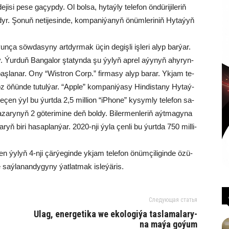
si pe­se ga­çyp­dy. Ol bol­sa, hy­taý­ly te­le­fon ön­dü­ri­ji­le­riň
y­dyr. Şo­nuň ne­ti­je­sin­de, kom­pa­ni­ýa­nyň önüm­le­ri­niň Hy­ta­ýyň
­ça söw­da­sy­ny art­dyr­mak üçin de­giş­li iş­le­ri alyp bar­ýar.
­dy. Ýur­duň Ban­ga­lor şta­tyn­da şu ýy­lyň ap­rel aýy­nyň ahy­ryn­
ne baş­la­nar. Ony “Wist­ron Corp.” fir­ma­sy alyp ba­rar. Yk­jam te­
öz öňün­de tu­tul­ýar. “App­le” kom­pa­ni­ýa­sy Hin­dis­ta­ny Hy­taý­
­çen ýyl bu ýurt­da 2,5 mil­li­on “iP­ho­ne” ky­sym­ly te­le­fon sa­
­za­ry­nyň 2 gö­te­ri­mi­ne deň bol­dy. Bi­ler­men­le­riň aýt­ma­gy­na
la­ryň bi­ri ha­sap­lan­ýar. 2020-nji ýy­la çen­li bu ýurt­da 750 mil­li­
n ýy­lyň 4-nji çär­ýe­gin­de yk­jam te­le­fon önüm­çi­li­gin­de özü­
ý­la­nan­dy­gy­ny ýat­lat­mak is­le­ýä­ris.
Следующая статья
Ulag, ener­ge­ti­ka we eko­lo­gi­ýa tas­la­ma­la­ry­
na ma­ýa go­ýum