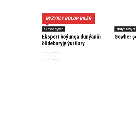
GYZYKLY BOLUP BILER
Ykdysadyyet
Ykdysadyyet
Eks­port bo­ýun­ça dün­ýä­niň
Göwher şe
öň­de­ba­ry­jy ýurt­la­ry