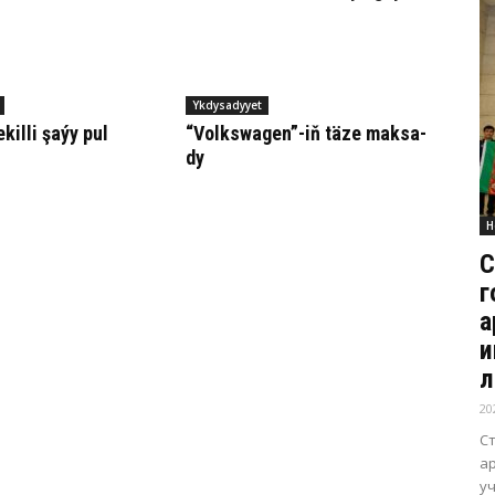
Ykdysadyyet
killi şaýy pul
“Volks­wa­gen”-iň tä­ze mak­sa­
dy
Н
С
г
а
и
л
20
С
а
уч