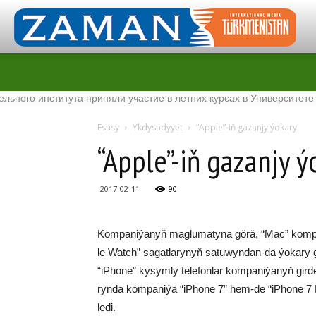
о института приняли участие в летних курсах в Университете Tena
Esasy
Ykdysadyyet
“App­le”-iň ga­zan­jy ýo­ka­ry
“App­le”-iň ga­zan­jy ýo
2017-02-11
90
Kom­pa­ni­ýa­nyň mag­lu­ma­ty­na gö­rä, “Mac” komp­ý
le Watch” sa­gat­la­ry­nyň sa­tu­wyn­dan-da ýo­ka­ry gi
“iP­ho­ne” ky­sym­ly te­le­fon­lar kom­pa­ni­ýa­nyň gir­de
ryn­da kom­pa­ni­ýa “iP­ho­ne 7” hem-de “iP­ho­ne 7 Plu
le­di.