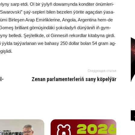
­ly­ny sarp et­di. Ol bir ýy­lyň do­wa­myn­da kon­di­ter önüm­le­ri­
“Swa­rovski” şaý-sep­le­ri bi­len be­ze­len ýö­ri­te agaç­dan ýa­sa­
 önü­mi Bir­le­şen Arap Emir­lik­le­ri­ne, An­go­la, Ar­gen­ti­na hem-de
­el Go­meş bril­liant gör­nü­şin­dä­ki şo­ko­la­dyň dün­ýä­niň iň gym­
y bel­le­di. Şeý­le­lik­de, ol Gin­ne­siň re­kord­lar ki­ta­by­na gir­di.
 ýyl­da taý­ýar­la­nan we ba­ha­sy 250 dol­lar bo­lan 54 gram ag­
ş­li­di.
Следующая статья
ol­
Ze­nan par­la­men­ter­le­riň sa­ny kö­pel­ýär