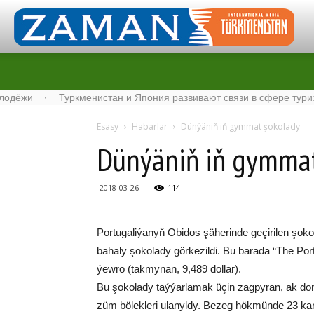
·
Туркменистан и Япония развивают связи в сфере туризма
·
Esasy
Habarlar
Dün­ýä­niň iň gym­mat şo­ko­la­dy
Dün­ýä­niň iň gym­mat
2018-03-26
114
Por­tu­ga­li­ýa­nyň Obi­dos şä­he­rin­de ge­çi­ri­len şo­
ba­ha­ly şokolady gör­ke­zil­di. Bu ba­ra­da “The Por
ýew­ro (tak­my­nan, 9,489 dol­lar).
Bu şokolady taý­ýar­la­mak üçin zag­py­ran, ak do­m
züm bö­lek­le­ri ula­nyl­dy. Be­zeg hök­mün­de 23 ka­ra