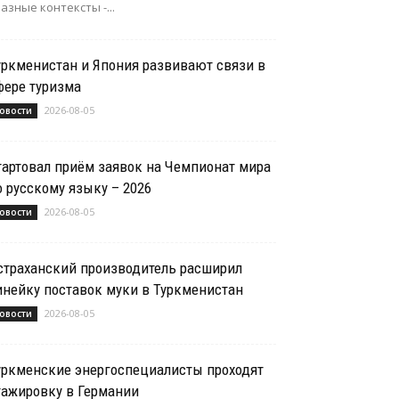
азные контексты -...
уркменистан и Япония развивают связи в
фере туризма
2026-08-05
овости
тартовал приём заявок на Чемпионат мира
о русскому языку – 2026
2026-08-05
овости
страханский производитель расширил
инейку поставок муки в Туркменистан
2026-08-05
овости
уркменские энергоспециалисты проходят
тажировку в Германии