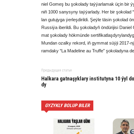
ni­el Go­meş bu şo­ko­la­dy taý­ýar­la­mak üçin bir ýy
niň 1000 sa­ny­sy­ny taý­ýar­la­dy. Her bir şo­ko­lad 
lan gu­tu­jy­ga ýer­leş­di­ril­di. Şeý­le tä­sin şo­ko­lad
Rus­si­ýa ibe­ril­di. Bu şo­ko­la­dyň ön­dü­ri­ji­si Da­ni
mat şokolady hök­mün­de ser­ti­fi­kat­laş­dy­ry­lan­dy­gy­n
Mun­dan ozal­ky re­kord, iň gym­mat süý­ji 2017-nji
ram­da­ky “La Ma­de­li­ne au Truf­fe” şo­ko­la­dy­na de­gi
Предыдущая статья
Hal­ka­ra gat­na­şyk­la­ry ins­ti­tu­ty­na 10 ýyl d
dy
GYZYKLY BOLUP BILER