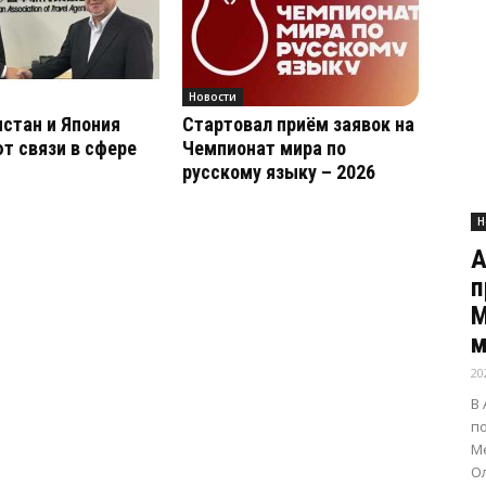
Новости
стан и Япония
Стартовал приём заявок на
т связи в сфере
Чемпионат мира по
русскому языку – 2026
Н
А
п
М
м
20
В
п
Ме
О