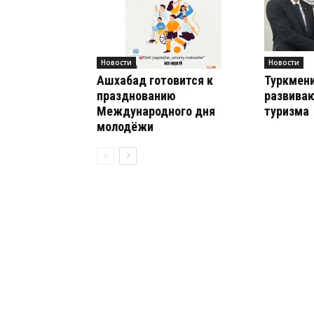
Новости
Новости
Ашхабад готовится к
Туркмени
празднованию
развиваю
Международного дня
туризма
молодёжи