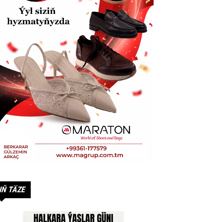
IŇ TÄZE