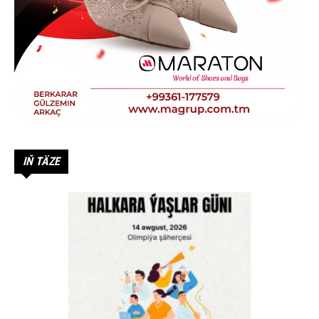
IŇ TÄZE