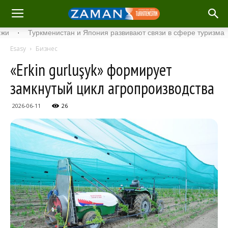
Туркменистан и Япония развивают связи в сфере туризма
·
С
Esasy
Бизнес
«Erkin gurluşyk» формирует
замкнутый цикл агропроизводства
2026-06-11
26