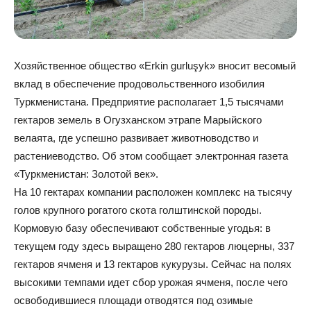
Хозяйственное общество «Erkin gurluşyk» вносит весомый
вклад в обеспечение продовольственного изобилия
Туркменистана. Предприятие располагает 1,5 тысячами
гектаров земель в Огузханском этрапе Марыйского
велаята, где успешно развивает животноводство и
растениеводство. Об этом сообщает электронная газета
«Туркменистан: Золотой век».
На 10 гектарах компании расположен комплекс на тысячу
голов крупного рогатого скота голштинской породы.
Кормовую базу обеспечивают собственные угодья: в
текущем году здесь выращено 280 гектаров люцерны, 337
гектаров ячменя и 13 гектаров кукурузы. Сейчас на полях
высокими темпами идет сбор урожая ячменя, после чего
освободившиеся площади отводятся под озимые