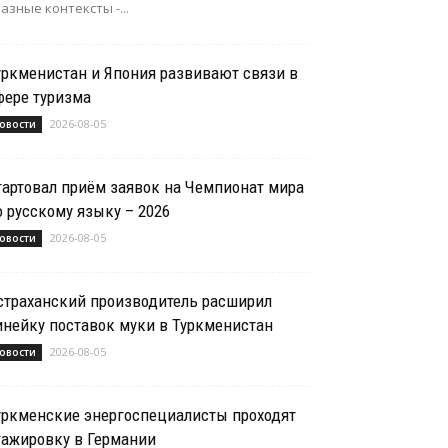
азные контексты -...
уркменистан и Япония развивают связи в
фере туризма
2026-08-05
овости
тартовал приём заявок на Чемпионат мира
о русскому языку – 2026
2026-08-05
овости
страханский производитель расширил
инейку поставок муки в Туркменистан
2026-08-05
овости
уркменские энергоспециалисты проходят
тажировку в Германии