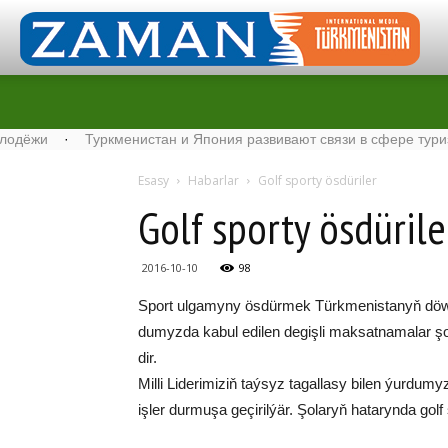
и
·
Туркменистан и Япония развивают связи в сфере туризма
·
Esasy
Habarlar
Golf spor­ty ös­dü­ri­ler
Golf spor­ty ös­dü­ri­le
2016-10-10
98
Sport ul­ga­my­ny ös­dür­mek Türk­me­nis­ta­nyň döw­l
du­myz­da ka­bul edi­len de­giş­li mak­sat­na­ma­lar şo
dir.
Mil­li Li­de­ri­mi­ziň taý­syz ta­gal­la­sy bi­len ýur­du­
iş­ler dur­mu­şa ge­çi­ril­ýär. Şo­la­ryň ha­ta­ryn­da g