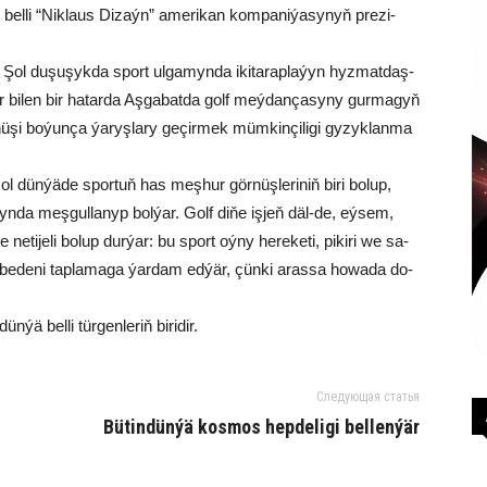
len bel­li “Nik­la­us Di­zaýn” ame­ri­kan kom­pa­ni­ýa­sy­nyň pre­zi­
 Şol du­şu­şyk­da sport ul­ga­myn­da iki­ta­rap­la­ýyn hyz­mat­daş­
ler bi­len bir ha­tar­da Aş­ga­bat­da golf meý­dan­ça­sy­ny gur­ma­gyň
­şi bo­ýun­ça ýa­ryş­la­ry ge­çir­mek müm­kin­çi­li­gi gy­zyk­lan­ma
 ol dün­ýä­de spor­tuň has meş­hur gör­nüş­le­ri­niň bi­ri bo­lup,
­lyn­da meş­gul­la­nyp bol­ýar. Golf di­ňe iş­jeň däl-de, eý­sem,
­ti­je­li bo­lup dur­ýar: bu sport oý­ny he­re­ke­ti, pi­ki­ri we sa­
är, be­de­ni tap­la­ma­ga ýar­dam ed­ýär, çün­ki aras­sa ho­wa­da do­
ýä bel­li tür­gen­le­riň bi­ri­dir.
Следующая статья
Bü­tin­dün­ýä kos­mos hep­de­li­gi bel­len­ýär