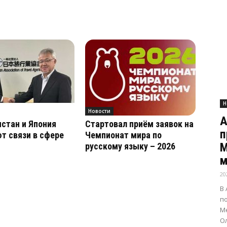
Н
Новости
А
стан и Япония
Стартовал приём заявок на
п
т связи в сфере
Чемпионат мира по
М
русскому языку – 2026
м
20
В
п
Ме
О