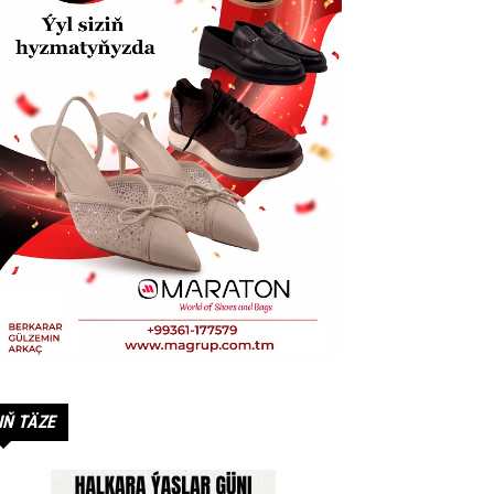
IŇ TÄZE