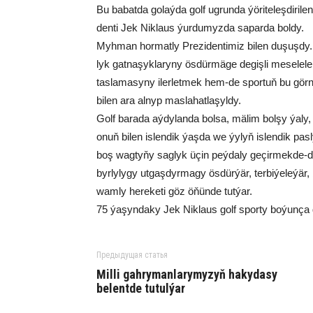
Bu ba­bat­da go­laý­da golf ug­run­da ýö­ri­te­leş­di­ri­
den­ti Jek Nik­la­us ýur­du­myz­da sa­par­da bol­dy.
Myh­man hor­mat­ly Pre­zi­den­ti­miz bi­len du­şuş­dy.
lyk gat­na­şyk­la­ry­ny ös­dür­mä­ge de­giş­li me­se­le­
tas­la­ma­sy­ny iler­let­mek hem-de spor­tuň bu gör­nü
bi­len ara al­nyp mas­la­hat­la­şyl­dy.
Golf ba­ra­da aý­dy­lan­da bol­sa, mä­lim bol­şy ýa­ly,
onuň bi­len is­len­dik ýaş­da we ýy­lyň is­len­dik pas
boş wag­ty­ňy sag­lyk üçin peý­da­ly ge­çir­mek­de-de ne
byr­ly­ly­gy ut­gaş­dyr­ma­gy ös­dür­ýär, ter­bi­ýe­le­ý
wam­ly he­re­ke­ti göz öňün­de tut­ýar.
75 ýa­şyn­da­ky Jek Nik­la­us golf spor­ty bo­ýun­ça dün­
Предыдущая статья
Milli gahrymanlarymyzyň hakydasy
belentde tutulýar