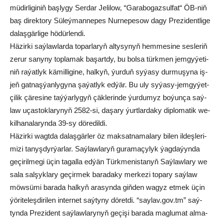
mü­dir­li­gi­niň baş­ly­gy Ser­dar Je­li­low, “Ga­ra­bo­gaz­sul­fat“ ÖB-niň
baş di­rek­to­ry Sü­leý­man­ne­pes Nur­ne­pe­sow da­gy Pre­zi­dent­li­ge
da­laş­gär­li­ge hö­dür­le­n­di.
Hä­zir­ki saý­law­lar­da to­par­la­ryň al­ty­sy­nyň hem­me­si­ne ses­le­riň
ze­rur sa­ny­ny top­la­mak ba­şart­dy, bu bol­sa türk­men jem­gy­ýe­ti­
niň ra­ýat­lyk kä­mil­li­gi­ne, hal­kyň, ýur­duň sy­ýa­sy dur­mu­şy­na iş­
jeň gat­naş­ýan­ly­gy­na şa­ýat­lyk ed­ýär. Bu uly sy­ýa­sy-jem­gy­ýet­
çi­lik çä­re­si­ne taý­ýar­ly­gyň çäk­le­rin­de ýur­du­myz bo­ýun­ça saý­
law uças­tok­la­ry­nyň 2582-si, daşa­ry ýurt­lar­da­ky dip­lo­ma­tik we­
kil­ha­na­la­ryn­da 39-sy dö­re­dil­di.
Hä­zir­ki wagt­da da­laş­gär­ler öz mak­sat­na­ma­la­ry bi­len il­deş­le­ri­
mi­zi ta­nyş­dyr­ýar­lar. Saý­law­la­ryň gu­ra­ma­çy­lyk ýag­da­ýyn­da
ge­çi­ril­me­gi üçin ta­gal­la ed­ýän Türk­me­nis­ta­nyň Saý­law­la­ry we
sa­la sal­şyk­la­ry ge­çir­mek ba­ra­da­ky mer­ke­zi to­pary saý­law
möw­sü­mi ba­ra­da hal­kyň ara­syn­da giň­den wa­gyz et­mek üçin
ýö­ri­te­leş­di­ri­len in­ter­net saý­ty­ny dö­ret­di. “say­lav.gov.tm” saý­
tyn­da Pre­zi­dent saý­law­la­ry­nyň ge­çi­şi ba­ra­da mag­lu­mat al­ma­