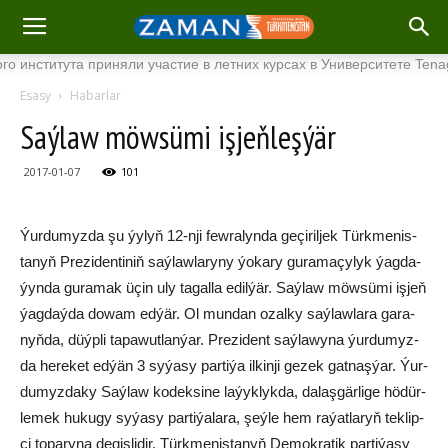
итута приняли участие в летних курсах в Университете Tenaga Nas
Esasy
Habarlar
Saý­law möw­sü­mi iş­jeň­leşýär
2017-01-07
101
Ýur­du­myz­da şu ýy­lyň 12-nji few­ra­lyn­da ge­çi­ril­jek Türk­me­nis­
ta­nyň Pre­zi­den­ti­niň saý­law­la­ry­ny ýo­ka­ry gu­ra­ma­çy­lyk ýag­da­
ýyn­da gu­ra­mak üçin uly ta­gal­la edil­ýär. Saý­law möw­sü­mi iş­jeň
ýag­daý­da do­wam ed­ýär. Ol mun­dan ozal­ky saý­law­la­ra ga­ra­
nyň­da, düýp­li ta­pa­wut­lan­ýar. Pre­zi­dent saý­la­wy­na ýur­du­myz­
da he­re­ket ed­ýän 3 sy­ýa­sy par­ti­ýa ilkinji gezek gat­naş­ýar. Ýur­
du­myz­da­ky Saý­law ko­dek­si­ne la­ýyk­lyk­da, da­laş­gär­li­ge hö­dür­
le­mek hu­ku­gy sy­ýa­sy par­ti­ýa­la­ra, şeý­le hem ra­ýat­la­ryň tek­lip­
çi to­pa­ry­na de­giş­li­dir. Türk­me­nis­ta­nyň De­mok­ra­tik par­ti­ýa­sy