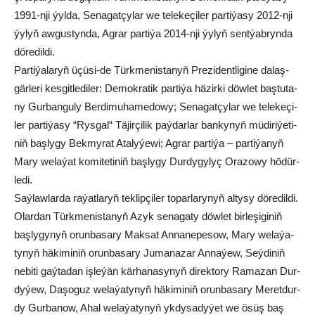
1991-nji ýyl­da, Se­na­gat­çy­lar we te­le­ke­çi­ler par­ti­ýa­sy 2012-nji
ýy­lyň aw­gus­tyn­da, Ag­rar par­ti­ýa 2014-nji ýy­lyň sent­ýab­ryn­da
dö­re­dil­di.
Par­ti­ýa­la­ryň üçü­si-de Türk­me­nis­ta­nyň Pre­zi­dent­li­gi­ne da­laş­
gär­le­ri kes­git­le­di­ler: De­mok­ra­tik par­ti­ýa hä­zir­ki döw­let baş­tu­ta­
ny Gurbanguly Berdimuhamedowy; Se­na­gat­çy­lar we te­le­ke­çi­
ler par­ti­ýa­sy “Rys­gal“ Tä­jir­çi­lik paý­dar­lar ban­ky­nyň mü­diri­ýe­ti­
niň baş­ly­gy Bek­my­rat Ata­ly­ýe­wi; Ag­rar par­ti­ýa – par­ti­ýa­nyň
Ma­ry we­la­ýat ko­mi­te­ti­niň baş­ly­gy Dur­dy­gy­lyç Ora­zo­wy hö­dür­
le­di.
Saý­law­lar­da ra­ýat­la­ryň tek­lip­çi­ler to­par­la­ry­nyň al­ty­sy dö­re­dil­di.
Olar­dan Türk­me­nis­ta­nyň Azyk se­na­ga­ty döw­let bir­le­şi­gi­niň
baş­ly­gy­nyň orun­ba­sa­ry Mak­sat An­na­ne­pe­sow, Ma­ry we­la­ýa­
ty­nyň hä­ki­mi­niň orun­ba­sa­ry Ju­ma­na­zar An­na­ýew, Seý­di­niň
ne­bi­ti gaý­ta­dan iş­le­ýän kär­ha­na­sy­nyň di­rek­to­ry Ra­ma­zan Dur­
dy­ýew, Da­şo­guz we­la­ýa­ty­nyň hä­ki­mi­niň orun­ba­sa­ry Me­ret­dur­
dy Gur­ba­now, Ahal we­la­ýa­ty­nyň yk­dy­sa­dy­ýet we ösüş baş