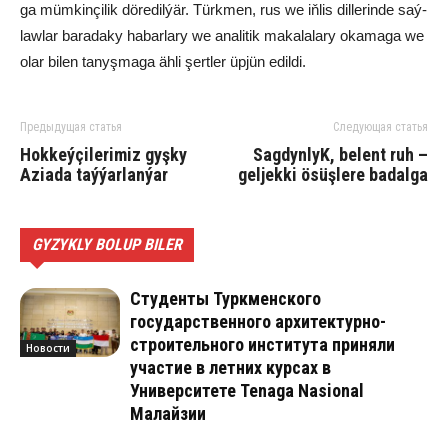
ga müm­kin­çi­lik dö­re­dil­ýär. Türk­men, rus we iň­lis dil­le­rin­de saý­
law­lar ba­ra­da­ky ha­bar­la­ry we ana­li­tik ma­ka­la­la­ry oka­ma­ga we
olar bi­len ta­nyş­ma­ga äh­li şert­ler üp­jün edil­di.
Предыдущая статья
Следующая статья
Hok­keý­çi­le­rimiz gyş­ky
Sag­dyn­ly­K, belent ruh –
Azia­da taý­ýar­lan­ýar­
geljekki ösüşlere badalga
GYZYKLY BOLUP BILER
Студенты Туркменского
государственного архитектурно-
строительного института приняли
Новости
участие в летних курсах в
Университете Tenaga Nasional
Малайзии