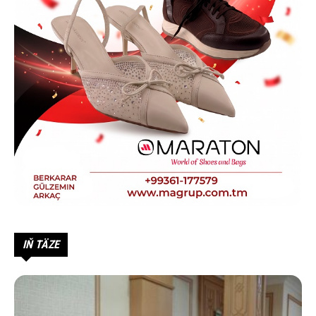
IŇ TÄZE