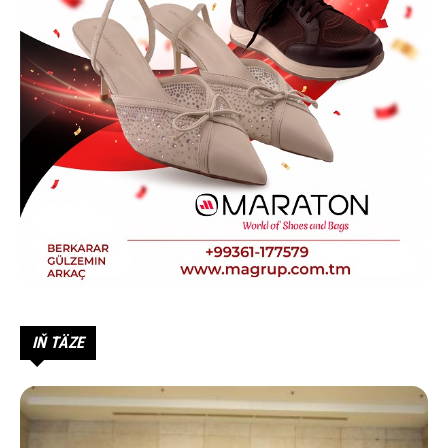
IŇ TÄZE