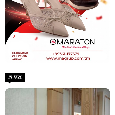
IŇ TÄZE