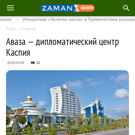
·
Инициатива «Зелёная школа» в Туркменистане расширяет сво
Esasy
Новости
Аваза — дипломатический центр
Каспия
2026-05-09
22