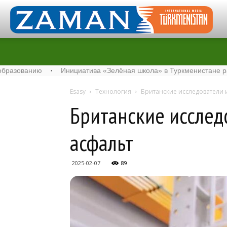
нию
·
Инициатива «Зелёная школа» в Туркменистане расширяет 
Esasy
Технология
Британские исследователи
Британские исслед
асфальт
2025-02-07
89