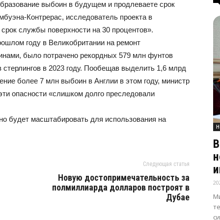
бразование выбоин в будущем и продлеваете срок
мбуэна-Контрерас, исследователь проекта в
срок службы поверхности на 30 процентов».
ошлом году в Великобритании на ремонт
инами, было потрачено рекордных 579 млн фунтов
в стерлингов в 2023 году. Пообещав выделить 1,6 млрд
ение более 7 млн выбоин в Англии в этом году, министр
 эти опасности «слишком долго преследовали
но будет масштабировать для использования на
Н
В
н
Следующая статья
и
Новую достопримечательность за
20
полмиллиарда долларов построят в
М
Дубае
т
с