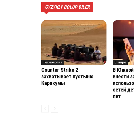
GYZYKLY BOLUP BILER
Технология
В мире
Counter-Strike 2
В Южной
захватывает пустыню
внести з
Каракумы
использ
сетей д
лет