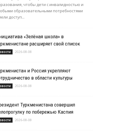
бразования, чтобы дети с инвалидностью и
собыми образовательными потребностями
ели доступ...
нициатива «Зелёная школа» в
уркменистане расширяет свой список
2026-08-08
овости
уркменистан и Россия укрепляют
отрудничество в области культуры
2026-08-08
овости
резидент Туркменистана совершил
елопрогулку по побережью Каспия
2026-08-08
овости