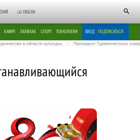
СКИЙ
ENGLISH
В МИРЕ
ЛАЙФХАК
СПОРТ
ТЕХНОЛОГИЯ
ВХОД
ПОДПИСАТЬСЯ
 в области культуры
·
Президент Туркменистана совершил вело
станавливающийся