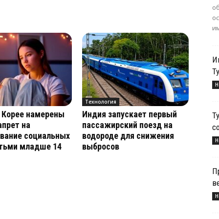
о
о
им
И
Т
Н
Технология
 Корее намерены
Индия запускает первый
Т
апрет на
пассажирский поезд на
с
ование социальных
водороде для снижения
Н
етьми младше 14
выбросов
П
в
Н