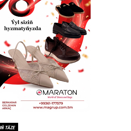
IŇ TÄZE