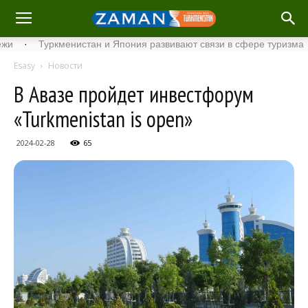
·
Туркменистан и Япония развивают связи в сфере туризма
·
Esasy
Новости
В Авазе пройдет инвестфорум
«Turkmenistan is open»
2024-02-28
65