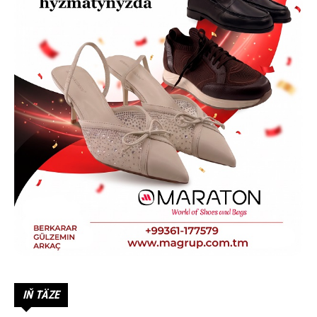
IŇ TÄZE